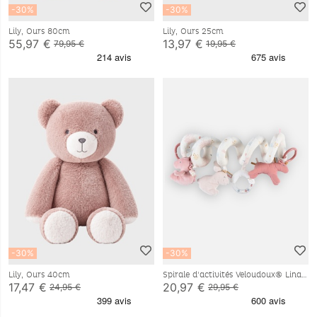
-30%
-30%
Lily, Ours 80cm
Lily, Ours 25cm
55,97 €
13,97 €
79,95 €
19,95 €
-30%
-30%
Lily, Ours 40cm
Spirale d'activités Veloudoux® Lina
& Joy
17,47 €
20,97 €
24,95 €
29,95 €