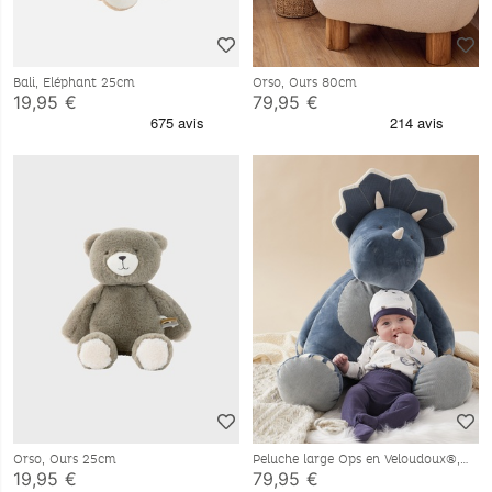
Bali, Eléphant 25cm
Orso, Ours 80cm
19,95 €
79,95 €
Orso, Ours 25cm
Peluche large Ops en Veloudoux®,
bleu
19,95 €
79,95 €