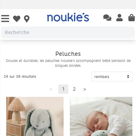
Open chatbas
Open us
Open wishlist
Peluches
Douces et durables, les peluches Noukie's accompagnent bébé pendant de
longues années.
24 sur 38 résultats
<
1
2
>