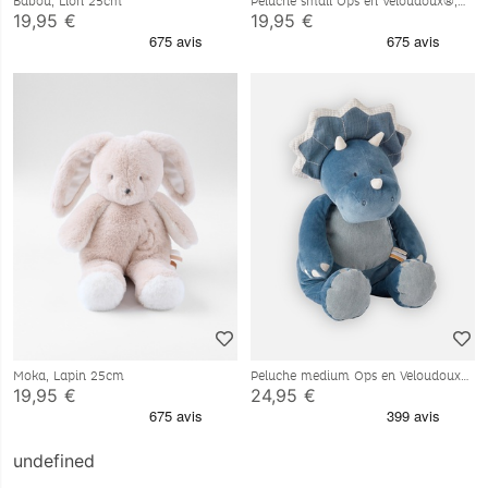
Babou, Lion 25cm
Peluche small Ops en Veloudoux®,
bleu
19,95 €
19,95 €
Moka, Lapin 25cm
Peluche medium Ops en Veloudoux®,
bleu
19,95 €
24,95 €
undefined