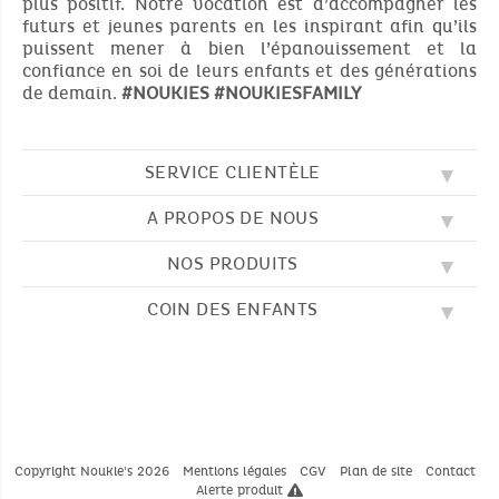
plus positif. Notre vocation est d’accompagner les
futurs et jeunes parents en les inspirant afin qu’ils
puissent mener à bien l’épanouissement et la
confiance en soi de leurs enfants et des générations
de demain.
#NOUKIES
#NOUKIESFAMILY
SERVICE CLIENTÈLE
A PROPOS DE NOUS
QUESTIONS FRÉQUENTES (FAQ)
SOS NOUKIE'S
NOS PRODUITS
NOS VALEURS
CONTACTEZ-NOUS
NOTRE BLOG
CGV
COIN DES ENFANTS
BRODERIE
NOTRE HISTOIRE
LIVRAISON
NOS GIGOTEUSES
NOTRE PROGRAMME DE FIDÉLITÉ
RETOUR
DESSINS À COLORIER
NOS PYJAMAS
TROUVER UNE BOUTIQUE
PAIEMENT
NOUKIE'S CHANNEL
NOS PELUCHES
GUIDE DES TAILLES
LES COMPTINES
NOS DOUDOUS
CATALOGUE 2024 - 2025
Copyright Noukie's 2026
Mentions légales
CGV
Plan de site
Contact
Alerte produit