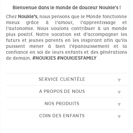
Bienvenue dans le monde de douceur Noukie's !
Chez
Noukie’s
, nous pensons que le Monde fonctionne
mieux grâce à l’amour, l’apprentissage et
l’autonomie. Nous voulons contribuer à un monde
plus positif. Notre vocation est d’accompagner les
futurs et jeunes parents en les inspirant afin qu’ils
puissent mener à bien l’épanouissement et la
confiance en soi de leurs enfants et des générations
de demain.
#NOUKIES
#NOUKIESFAMILY
SERVICE CLIENTÈLE
A PROPOS DE NOUS
QUESTIONS FRÉQUENTES (FAQ)
SOS NOUKIE'S
NOS PRODUITS
NOS VALEURS
CONTACTEZ-NOUS
NOTRE BLOG
CGV
COIN DES ENFANTS
BRODERIE
NOTRE HISTOIRE
LIVRAISON
NOS GIGOTEUSES
NOTRE PROGRAMME DE FIDÉLITÉ
RETOUR
DESSINS À COLORIER
NOS PYJAMAS