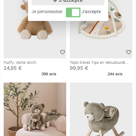
J'accepte
Je personnalise
J'accepte
Fluffy, Vache 40cm
Tapis d'éveil Tiga en Veloudoux®,
beige
24,95 €
99,95 €