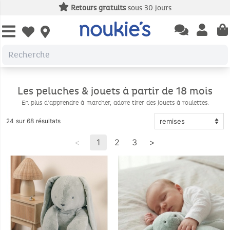
Livraison offerte
à partir de 49€
Open chatbas
Open us
Open wishlist
Les peluches & jouets à partir de 18 mois
En plus d'apprendre à marcher, adore tirer des jouets à roulettes.
24 sur 68 résultats
<
1
2
3
>