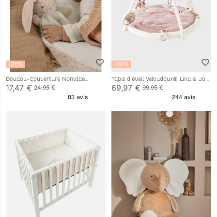
-30%
-30%
Doudou-Couverture Nomade
Tapis d'éveil Veloudoux® Lina & Joy
50x50cm - Moka
17,47 €
69,97 €
24,95 €
99,95 €