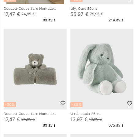
Doudou-Couverture Nomade
Lily, Ours 80cm
50x50cm - Bali
17,47 €
55,97 €
24,95 €
79,95 €
-30%
-30%
Doudou-Couverture Nomade
Verdi, Lapin 25cm
50x50cm - Orso
17,47 €
13,97 €
24,95 €
19,95 €