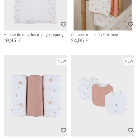
Housse de matelas à langer, éponge
Couverture bébé 75*100cm,
épaisse
mousseline de coton bio
19,95 €
24,95 €
NEW
NEW