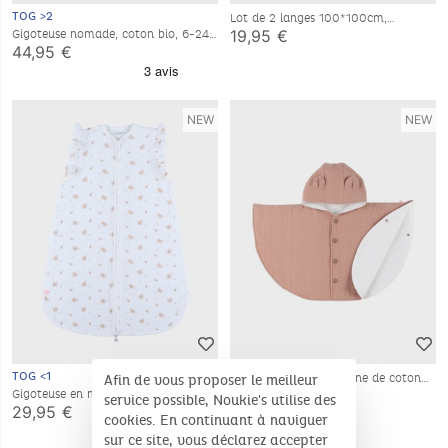
TOG >2
Lot de 2 langes 100*100cm,
mousseline de coton bio
19,95 €
Gigoteuse nomade, coton bio, 6-24
mois
44,95 €
NEW
NEW
TOG <1
Poncho bébé, mousseline de coton
Afin de vous proposer le meilleur
bio
39,95 €
Gigoteuse en mousseline de coton
service possible, Noukie's utilise des
bio, 1-6 mois
29,95 €
cookies. En continuant à naviguer
sur ce site, vous déclarez accepter