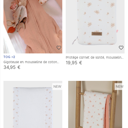
TOG >2
Protège carnet de santé, mousseline
bio
19,95 €
Gigoteuse en mousseline de coton
bio, 1-6 mois
34,95 €
NEW
NEW