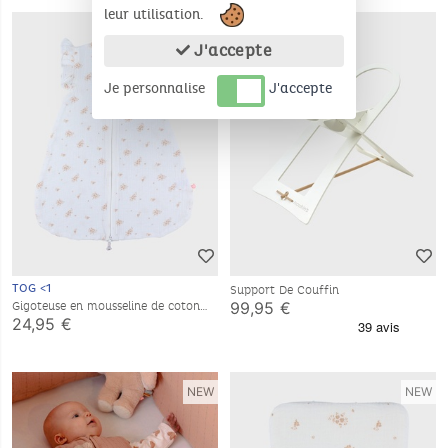
leur utilisation.
NEW
J'accepte
Je personnalise
J'accepte
TOG <1
Support De Couffin
99,95 €
Gigoteuse en mousseline de coton
bio, 0-3 mois
24,95 €
NEW
NEW