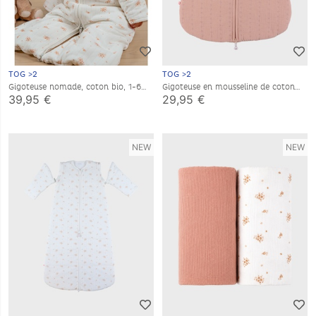
TOG >2
TOG >2
Gigoteuse nomade, coton bio, 1-6
Gigoteuse en mousseline de coton
mois
bio, 0-3 mois
39,95 €
29,95 €
NEW
NEW