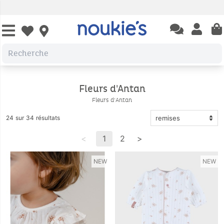
Open chatbas
Open us
Open wishlist
Fleurs d'Antan
Fleurs d'Antan
24 sur 34 résultats
<
1
2
>
NEW
NEW