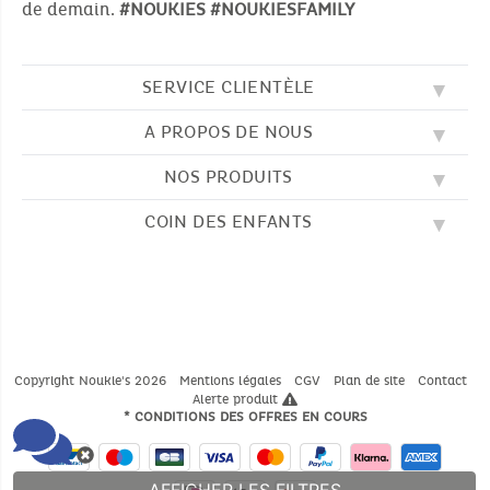
de demain.
#NOUKIES
#NOUKIESFAMILY
SERVICE CLIENTÈLE
A PROPOS DE NOUS
QUESTIONS FRÉQUENTES (FAQ)
SOS NOUKIE'S
NOS PRODUITS
NOS VALEURS
CONTACTEZ-NOUS
NOTRE BLOG
CGV
COIN DES ENFANTS
BRODERIE
NOTRE HISTOIRE
LIVRAISON
NOS GIGOTEUSES
NOTRE PROGRAMME DE FIDÉLITÉ
RETOUR
DESSINS À COLORIER
NOS PYJAMAS
TROUVER UNE BOUTIQUE
PAIEMENT
NOUKIE'S CHANNEL
NOS PELUCHES
GUIDE DES TAILLES
LES COMPTINES
NOS DOUDOUS
CATALOGUE 2024 - 2025
Copyright Noukie's 2026
Mentions légales
CGV
Plan de site
Contact
Alerte produit
* CONDITIONS DES OFFRES EN COURS