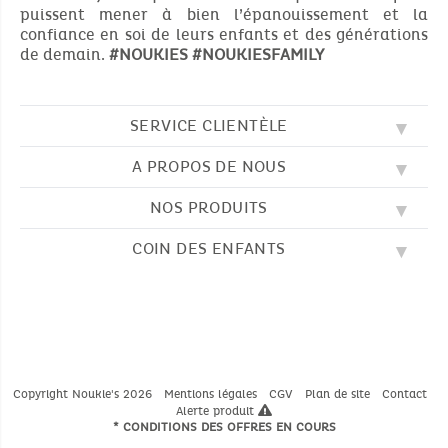
puissent mener à bien l’épanouissement et la
confiance en soi de leurs enfants et des générations
de demain.
#NOUKIES
#NOUKIESFAMILY
SERVICE CLIENTÈLE
A PROPOS DE NOUS
QUESTIONS FRÉQUENTES (FAQ)
SOS NOUKIE'S
NOS PRODUITS
NOS VALEURS
CONTACTEZ-NOUS
NOTRE BLOG
CGV
COIN DES ENFANTS
BRODERIE
NOTRE HISTOIRE
LIVRAISON
NOS GIGOTEUSES
NOTRE PROGRAMME DE FIDÉLITÉ
RETOUR
DESSINS À COLORIER
NOS PYJAMAS
TROUVER UNE BOUTIQUE
PAIEMENT
NOUKIE'S CHANNEL
NOS PELUCHES
GUIDE DES TAILLES
LES COMPTINES
NOS DOUDOUS
CATALOGUE 2024 - 2025
Copyright Noukie's 2026
Mentions légales
CGV
Plan de site
Contact
Alerte produit
* CONDITIONS DES OFFRES EN COURS