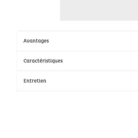
Avantages
Imperméable
Caractéristiques
Matière : 100% Polyester
Entretien
Pour les artistes de 6 mois à 3 ans
Nombre de pièce(s): 1
Température de lavage :
30°
30°
Pas de blanchiment
Ne pas sécher au sèche-linge