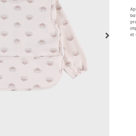
Ap
ba
pr
im
et 