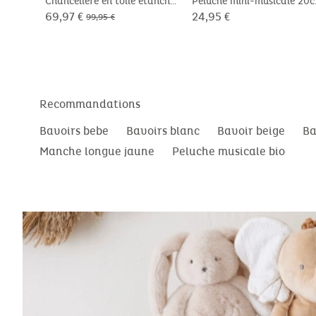
Chancelière en toile étanche
Peluche mini-musicale 20
- Snow
69,97 €
24,95 €
99,95 €
Recommandations
Bavoirs bebe
Bavoirs blanc
Bavoir beige
Ba
Manche longue jaune
Peluche musicale bio