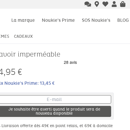
La marque
Noukie's Prime
SOS Noukie's
BLOG
ÈMES
CADEAUX
avoir imperméable
4,95
€
ix Noukie's Prime: 13,45 €
Je souhaite être averti quand le produit sera de
nouveau disponible
Livraison offerte dès 49€ en point relais, et 69€ à domicile