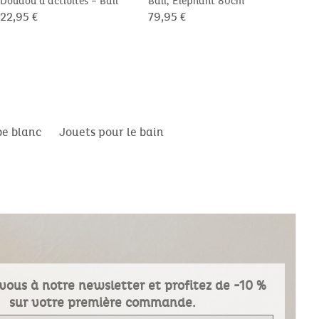
Doudou d’activités – Bali
Bali, Eléphant 80cm
Tapi
Bali
22,95 €
79,95 €
49,9
be blanc
Jouets pour le bain
vous à notre newsletter et profitez de -10 %
sur votre première commande.