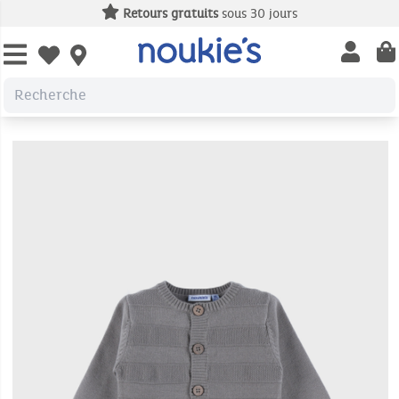
Retours gratuits
sous 30 jours
Open us
Open wishlist