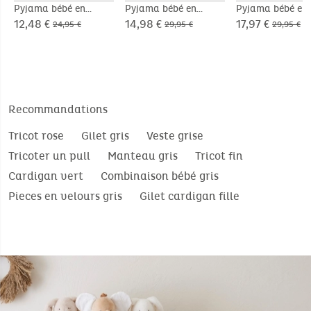
Pyjama bébé en
Pyjama bébé en
Pyjama bébé en
velours blanc avec
velours beige avec
velours marron 
12,48 €
14,98 €
17,97 €
24,95 €
29,95 €
29,95 €
broderie mouton
broderie phoque
broderie mouto
Recommandations
Tricot rose
Gilet gris
Veste grise
Tricoter un pull
Manteau gris
Tricot fin
Cardigan vert
Combinaison bébé gris
Pieces en velours gris
Gilet cardigan fille