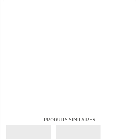
Température de lavage :
30°
30°
Pas de blanchiment
Température de repassage :
110°
Pas de nettoyage à sec
PRODUITS SIMILAIRES