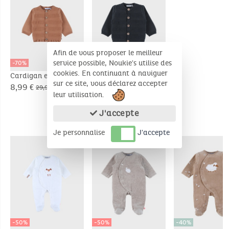
Afin de vous proposer le meilleur
service possible, Noukie's utilise des
-70%
-60%
cookies. En continuant à naviguer
Cardigan en tricot
Cardigan en tricot
sur ce site, vous déclarez accepter
marron
navy
8,99 €
11,98 €
29,95 €
29,95 €
leur utilisation.
J'accepte
PRODUITS COMPLÉMENTAIRES
Je personnalise
J'accepte
-50%
-50%
-40%