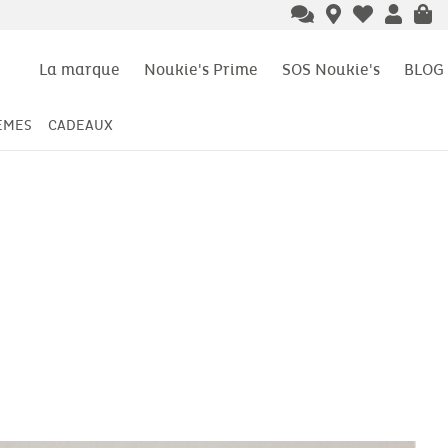
La marque
Noukie's Prime
SOS Noukie's
BLOG
ÈMES
CADEAUX