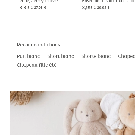
Robe, Jersey froissé
Ensemble T-shirt avec shor
Coton
8,39 €
8,99 €
27,95 €
29,95 €
Recommandations
Pull blanc
Short blanc
Shorte blanc
Chapea
Chapeau fille été