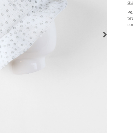
Gu
Pa
pr
co