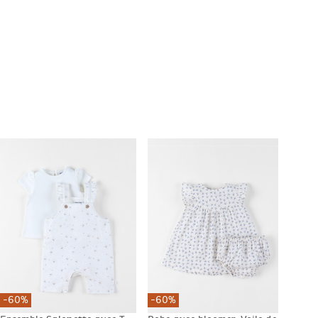
-60%
-60%
-60