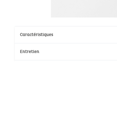
Caractéristiques
Matière : 100% Coton
Entretien
Norme environnementale :
Oeko-Tex
Température de lavage :
30°
30°
Nombre de pièce(s): 1
Pas de blanchiment
Ne pas sécher au sèche-linge
Pas de nettoyage à sec