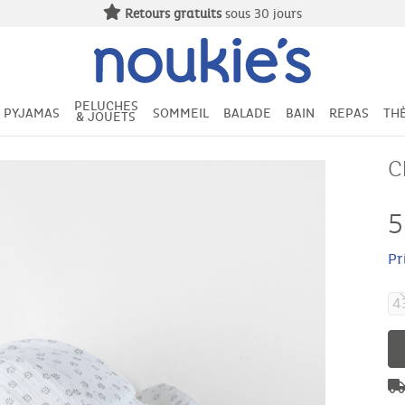
Retours gratuits
sous 30 jours
PELUCHES
PYJAMAS
SOMMEIL
BALADE
BAIN
REPAS
TH
& JOUETS
C
5
Pr
4