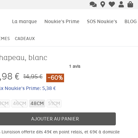
La marque
Noukie's Prime
SOS Noukie's
BLOG
ÈMES
CADEAUX
hapeau, blanc
,98
€
14,95 €
-60%
ix Noukie's Prime: 5,38 €
3CM
46CM
48CM
51CM
AJOUTER AU PANIER
Livraison offerte dès 49€ en point relais, et 69€ à domicile