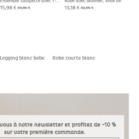
Ensemble Salopette avec T-
Robe avec bloomer, Voile de
Robe
shirt, Coton
coton
de C
15,98 €
13,18 €
9,98
39,95 €
32,95 €
Legging blanc bebe
Robe courte blanc
vous à notre newsletter et profitez de -10 %
sur votre première commande.