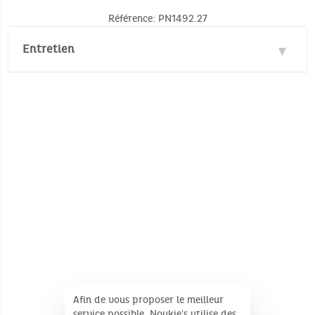
Référence: PN1492.27
Entretien
Pas de lavage en machine
Pas de blanchiment
Pas de nettoyage à sec
Afin de vous proposer le meilleur
service possible, Noukie's utilise des