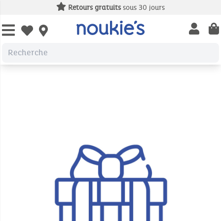
Retours gratuits
sous 30 jours
Open us
Open wishlist