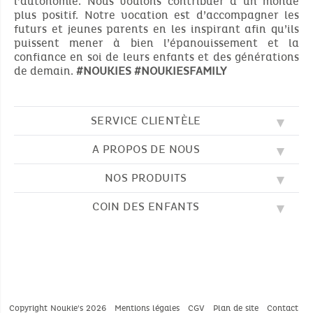
l’autonomie. Nous voulons contribuer à un monde
plus positif. Notre vocation est d’accompagner les
futurs et jeunes parents en les inspirant afin qu’ils
puissent mener à bien l’épanouissement et la
confiance en soi de leurs enfants et des générations
de demain.
#NOUKIES
#NOUKIESFAMILY
SERVICE CLIENTÈLE
A PROPOS DE NOUS
QUESTIONS FRÉQUENTES (FAQ)
SOS NOUKIE'S
NOS PRODUITS
NOS VALEURS
CONTACTEZ-NOUS
NOTRE BLOG
CGV
COIN DES ENFANTS
BRODERIE
NOTRE HISTOIRE
LIVRAISON
NOS GIGOTEUSES
NOTRE PROGRAMME DE FIDÉLITÉ
RETOUR
DESSINS À COLORIER
NOS PYJAMAS
TROUVER UNE BOUTIQUE
PAIEMENT
NOUKIE'S CHANNEL
NOS PELUCHES
GUIDE DES TAILLES
LES COMPTINES
NOS DOUDOUS
CATALOGUE 2024 - 2025
Copyright Noukie's 2026
Mentions légales
CGV
Plan de site
Contact