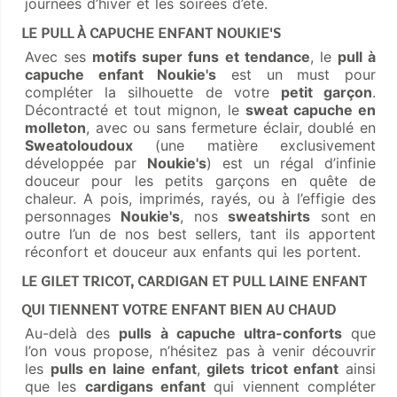
journées d’hiver et les soirées d’été.
LE PULL À CAPUCHE ENFANT
NOUKIE'S
Avec ses
motifs super funs et tendance
, le
pull à
capuche enfant Noukie's
est un must pour
compléter la silhouette de votre
petit garçon
.
Décontracté et tout mignon, le
sweat capuche en
molleton
, avec ou sans fermeture éclair, doublé en
Sweatoloudoux
(une matière exclusivement
développée par
Noukie's
) est un régal d’infinie
douceur pour les petits garçons en quête de
chaleur. A pois, imprimés, rayés, ou à l’effigie des
personnages
Noukie's
, nos
sweatshirts
sont en
outre l’un de nos best sellers, tant ils apportent
réconfort et douceur aux enfants qui les portent.
LE GILET TRICOT, CARDIGAN ET PULL LAINE ENFANT
QUI TIENNENT VOTRE ENFANT BIEN AU CHAUD
Au-delà des
pulls à capuche ultra-conforts
que
l’on vous propose, n’hésitez pas à venir découvrir
les
pulls en laine enfant
,
gilets tricot enfant
ainsi
que les
cardigans enfant
qui viennent compléter