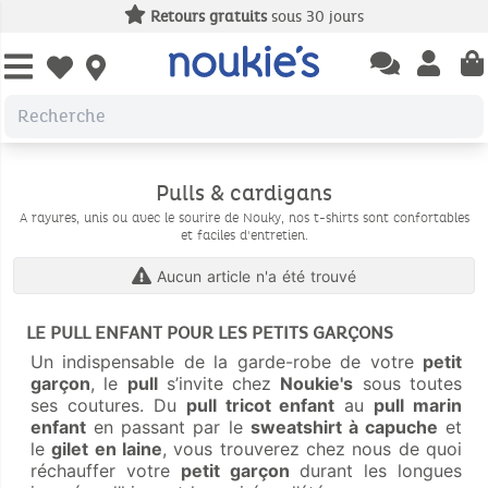
Retours gratuits
sous 30 jours
Open chatbas
Open us
Open wishlist
Pulls & cardigans
A rayures, unis ou avec le sourire de Nouky, nos t-shirts sont confortables
et faciles d'entretien.
Aucun article n'a été trouvé
LE PULL ENFANT POUR LES PETITS GARÇONS
Un indispensable de la garde-robe de votre
petit
garçon
, le
pull
s’invite chez
Noukie's
sous toutes
ses coutures. Du
pull tricot enfant
au
pull marin
enfant
en passant par le
sweatshirt à capuche
et
le
gilet en laine
, vous trouverez chez nous de quoi
réchauffer votre
petit garçon
durant les longues