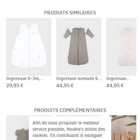
EN71-3
Pas de blanchiment
Dimensions (Produit déplié): 100cm
PRODUITS SIMILAIRES
Tog: TOG > 2
Séchage à basse température
Pas de nettoyage à sec
Gigoteuse 0-3m,
Gigoteuse nomade 6-
Gigoteuse
Mousseline bio
24m, Mousseline bio
transformable 
29,95 €
44,95 €
44,95 €
- Jersey
PRODUITS COMPLÉMENTAIRES
Afin de vous proposer le meilleur
service possible, Noukie's utilise des
cookies. En continuant à naviguer