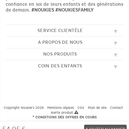
confiance en soi de leurs enfants et des générations
de demain.
#NOUKIES
#NOUKIESFAMILY
SERVICE CLIENTÈLE
A PROPOS DE NOUS
QUESTIONS FRÉQUENTES (FAQ)
SOS NOUKIE'S
NOS PRODUITS
NOS VALEURS
CONTACTEZ-NOUS
NOTRE BLOG
CGV
COIN DES ENFANTS
BRODERIE
NOTRE HISTOIRE
LIVRAISON
NOS GIGOTEUSES
NOTRE PROGRAMME DE FIDÉLITÉ
RETOUR
DESSINS À COLORIER
NOS PYJAMAS
TROUVER UNE BOUTIQUE
PAIEMENT
NOUKIE'S CHANNEL
NOS PELUCHES
GUIDE DES TAILLES
LES COMPTINES
NOS DOUDOUS
CATALOGUE 2024 - 2025
Copyright Noukie's 2026
Mentions légales
CGV
Plan de site
Contact
Alerte produit
* CONDITIONS DES OFFRES EN COURS