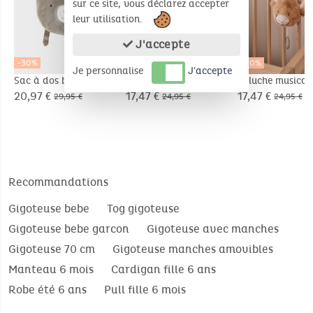
sur ce site, vous déclarez accepter
leur utilisation.
J'accepte
-30%
-30%
-30%
Je personnalise
J'accepte
Sac à dos brodé Ours
Doudou-Couverture
Peluche musical
- Orso
Nomade 50x50cm -
Fluffy en Velou
20,97 €
17,47 €
17,47 €
29,95 €
24,95 €
24,95 €
Orso
beige
Recommandations
Gigoteuse bebe
Tog gigoteuse
Gigoteuse bebe garcon
Gigoteuse avec manches
Gigoteuse 70 cm
Gigoteuse manches amovibles
Manteau 6 mois
Cardigan fille 6 ans
Robe été 6 ans
Pull fille 6 mois