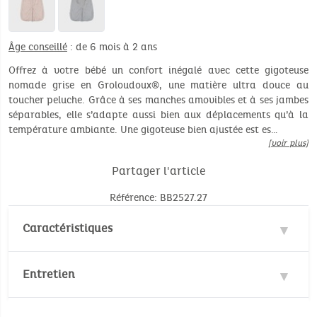
Âge conseillé
: de 6 mois à 2 ans
Offrez à votre bébé un confort inégalé avec cette gigoteuse
nomade grise en Groloudoux®, une matière ultra douce au
toucher peluche. Grâce à ses manches amovibles et à ses jambes
séparables, elle s’adapte aussi bien aux déplacements qu’à la
température ambiante. Une gigoteuse bien ajustée est es…
[voir plus]
Partager l'article
Référence: BB2527.27
Caractéristiques
Matière : 100% Polyester
Entretien
Normes de sécurité :
EN16781 : 2018
Température de lavage :
30°
30°