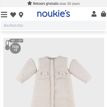
Retours gratuits
sous 30 jours
Open us
Open wishlist
TOG
>2