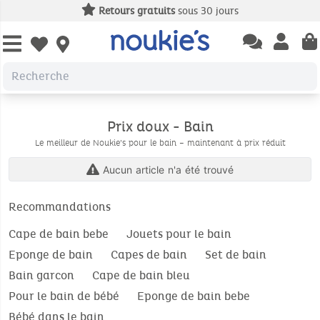
Retours gratuits
sous 30 jours
Open chatbas
Open us
Open wishlist
Prix doux - Bain
Le meilleur de Noukie’s pour le bain – maintenant à prix réduit
Aucun article n'a été trouvé
Recommandations
Cape de bain bebe
Jouets pour le bain
Eponge de bain
Capes de bain
Set de bain
Bain garcon
Cape de bain bleu
Pour le bain de bébé
Eponge de bain bebe
Bébé dans le bain