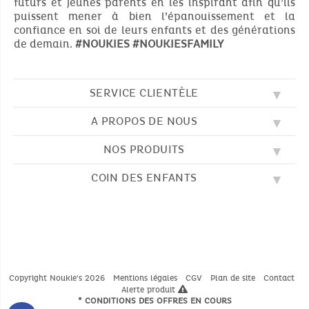
futurs et jeunes parents en les inspirant afin qu’ils
puissent mener à bien l’épanouissement et la
confiance en soi de leurs enfants et des générations
de demain.
#NOUKIES
#NOUKIESFAMILY
SERVICE CLIENTÈLE
A PROPOS DE NOUS
QUESTIONS FRÉQUENTES (FAQ)
SOS NOUKIE'S
NOS PRODUITS
NOS VALEURS
CONTACTEZ-NOUS
NOTRE BLOG
CGV
COIN DES ENFANTS
BRODERIE
NOTRE HISTOIRE
LIVRAISON
NOS GIGOTEUSES
NOTRE PROGRAMME DE FIDÉLITÉ
RETOUR
DESSINS À COLORIER
NOS PYJAMAS
TROUVER UNE BOUTIQUE
PAIEMENT
NOUKIE'S CHANNEL
NOS PELUCHES
GUIDE DES TAILLES
LES COMPTINES
NOS DOUDOUS
CATALOGUE 2024 - 2025
Copyright Noukie's 2026
Mentions légales
CGV
Plan de site
Contact
Alerte produit
* CONDITIONS DES OFFRES EN COURS