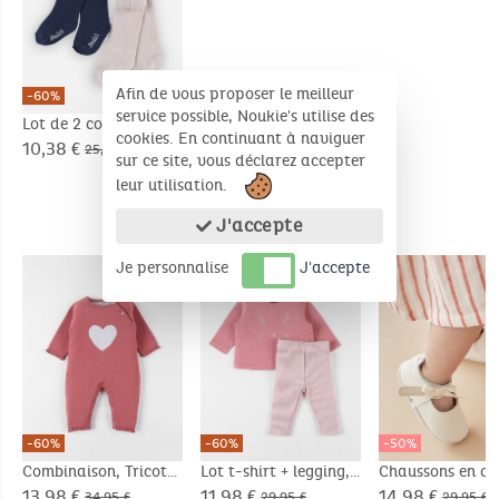
Afin de vous proposer le meilleur
-60%
service possible, Noukie's utilise des
Lot de 2 collants,
cookies. En continuant à naviguer
beige/bleu marine
10,38 €
25,95 €
sur ce site, vous déclarez accepter
leur utilisation.
J'accepte
PRODUITS COMPLÉMENTAIRES
Je personnalise
J'accepte
-60%
-60%
-50%
Combinaison, Tricot
Lot t-shirt + legging,
Chaussons en cui
jersey
écru
13,98 €
11,98 €
14,98 €
34,95 €
29,95 €
29,95 €