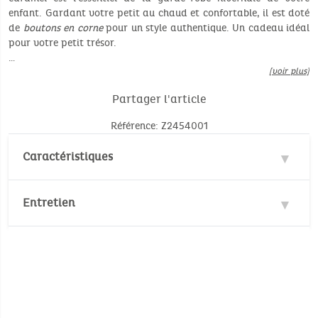
enfant. Gardant votre petit au chaud et confortable, il est doté
de
boutons en corne
pour un style authentique. Un cadeau idéal
pour votre petit trésor.
…
[voir plus]
Partager l'article
Référence: Z2454001
Caractéristiques
Matière : 60% Coton
Entretien
Température de lavage :
30°
30°
Pas de blanchiment
Pas de nettoyage à sec