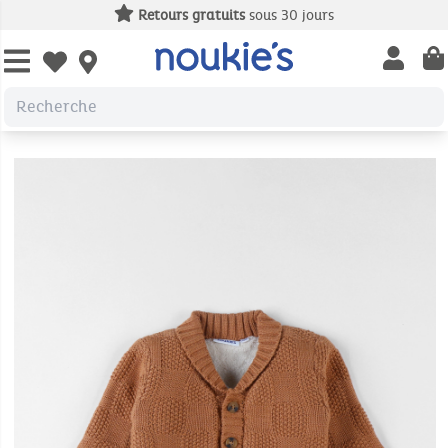
Retours gratuits
sous 30 jours
Open us
Open wishlist