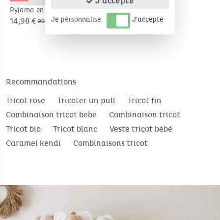
J'accepte
Pyjama en velours
Je personnalise
J'accepte
côtelé, lapin
14,98 €
29,95 €
Recommandations
Tricot rose
Tricoter un pull
Tricot fin
Combinaison tricot bebe
Combinaison tricot
Tricot bio
Tricot blanc
Veste tricot bébé
Caramel kendi
Combinaisons tricot