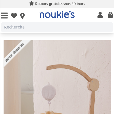
Retours gratuits
sous 30 jours
Open us
Open wishlist
Bientôt disponible