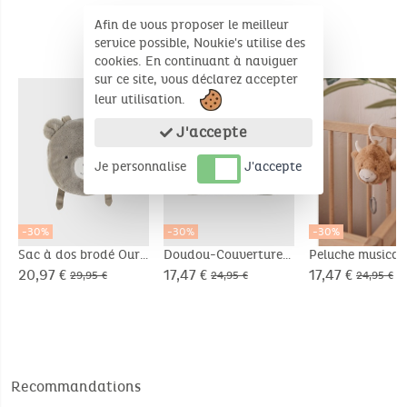
Afin de vous proposer le meilleur
service possible, Noukie's utilise des
cookies. En continuant à naviguer
PRODUITS COMPLÉMENTAIRES
sur ce site, vous déclarez accepter
leur utilisation.
J'accepte
Je personnalise
J'accepte
-30%
-30%
-30%
Sac à dos brodé Ours
Doudou-Couverture
Peluche musical
- Orso
Nomade 50x50cm -
Fluffy en Velou
20,97 €
17,47 €
17,47 €
29,95 €
24,95 €
24,95 €
Orso
beige
Recommandations