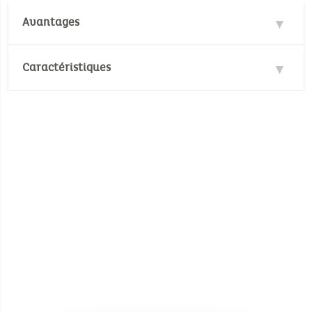
Avantages
Musical
Caractéristiques
Matières : 100% Polyester, 100% Coton
Normes de sécurité :
EN71/1-2-3
No Pthalates (annex XVII of Reach
regulation (EC) No 1907/2006)
No Cadmium (annex XVII of Reach
regulation (EC) No 1907/2006)
Mélodie: Brahms lullaby
Durée approximative de la mélodie: environ 3 à
4 minutes
Dimensions (Produit déplié): ‎60,5 x 34,2 x 13,5
cm