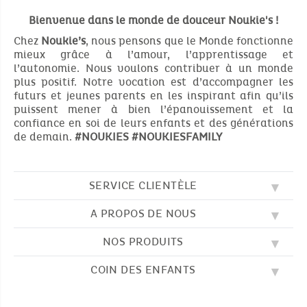
Bienvenue dans le monde de douceur Noukie's !
Chez
Noukie’s
, nous pensons que le Monde fonctionne
mieux grâce à l’amour, l’apprentissage et
l’autonomie. Nous voulons contribuer à un monde
plus positif. Notre vocation est d’accompagner les
futurs et jeunes parents en les inspirant afin qu’ils
puissent mener à bien l’épanouissement et la
confiance en soi de leurs enfants et des générations
de demain.
#NOUKIES
#NOUKIESFAMILY
SERVICE CLIENTÈLE
A PROPOS DE NOUS
QUESTIONS FRÉQUENTES (FAQ)
SOS NOUKIE'S
NOS PRODUITS
NOS VALEURS
CONTACTEZ-NOUS
NOTRE BLOG
CGV
COIN DES ENFANTS
BRODERIE
NOTRE HISTOIRE
LIVRAISON
NOS GIGOTEUSES
NOTRE PROGRAMME DE FIDÉLITÉ
RETOUR
DESSINS À COLORIER
NOS PYJAMAS