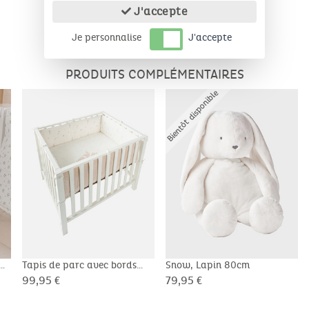
J'accepte
Je personnalise
J'accepte
PRODUITS COMPLÉMENTAIRES
Bientôt disponible
cm
Tapis de parc avec bords
Snow, Lapin 80cm
75x95cm, Veloudoux® - Bali
99,95 €
79,95 €
& Moka