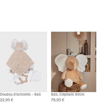
Doudou d’activités – Bali
Bali, Eléphant 80cm
Pyja
Mok
22,95 €
79,95 €
27,9