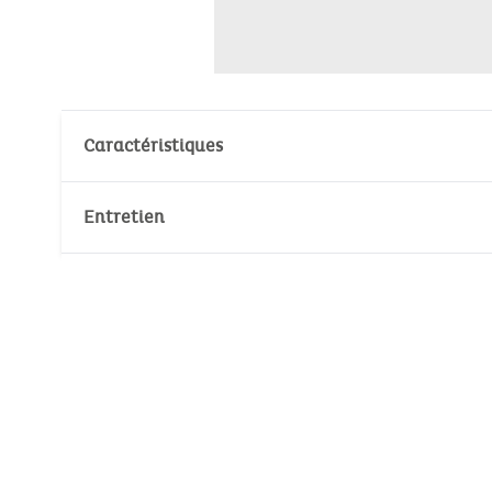
Caractéristiques
Matières : 100% Polyester, 100% Coton
Entretien
Normes de sécurité :
EN71/1-2-3
Température de lavage :
30°
30°
No Pthalates (annex XVII of Reach regula
No Cadmium (annex XVII of Reach regulat
Pas de blanchiment
Dimensions: 40 cm
Pas de nettoyage à sec