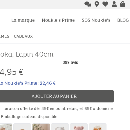
La marque
Noukie's Prime
SOS Noukie's
BLOG
ÈMES
CADEAUX
oka, Lapin 40cm
4,95
€
ix Noukie's Prime: 22,46 €
AJOUTER AU PANIER
Livraison offerte dès 49€ en point relais, et 69€ à domicile
Emballage cadeau disponible