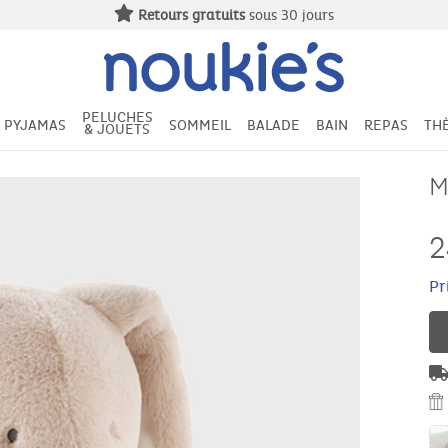
Retours gratuits
sous 30 jours
PELUCHES
PYJAMAS
SOMMEIL
BALADE
BAIN
REPAS
TH
& JOUETS
M
2
Pr