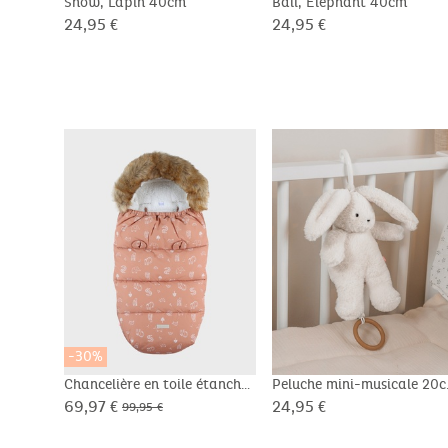
Snow, Lapin 40cm
Bali, Eléphant 40cm
24,95 €
24,95 €
-30%
Chancelière en toile étanche
Peluche mini-musicale 20
- Snow
69,97 €
24,95 €
99,95 €