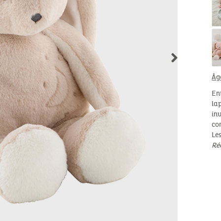
Âg
En
la
in
co
Le
Ré