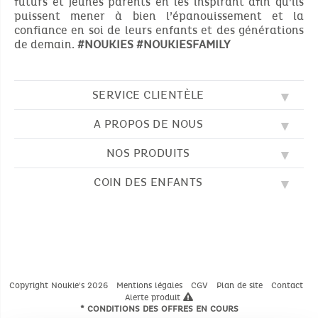
futurs et jeunes parents en les inspirant afin qu’ils
puissent mener à bien l’épanouissement et la
confiance en soi de leurs enfants et des générations
de demain.
#NOUKIES
#NOUKIESFAMILY
SERVICE CLIENTÈLE
A PROPOS DE NOUS
QUESTIONS FRÉQUENTES (FAQ)
SOS NOUKIE'S
NOS PRODUITS
NOS VALEURS
CONTACTEZ-NOUS
NOTRE BLOG
CGV
COIN DES ENFANTS
BRODERIE
NOTRE HISTOIRE
LIVRAISON
NOS GIGOTEUSES
NOTRE PROGRAMME DE FIDÉLITÉ
RETOUR
DESSINS À COLORIER
NOS PYJAMAS
TROUVER UNE BOUTIQUE
PAIEMENT
NOUKIE'S CHANNEL
NOS PELUCHES
GUIDE DES TAILLES
LES COMPTINES
NOS DOUDOUS
CATALOGUE 2024 - 2025
Copyright Noukie's 2026
Mentions légales
CGV
Plan de site
Contact
Alerte produit
* CONDITIONS DES OFFRES EN COURS