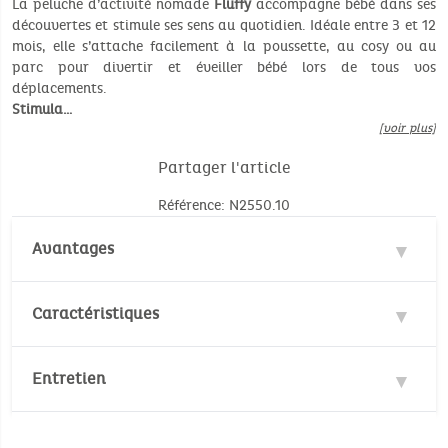
La peluche d’activité nomade
Fluffy
accompagne bébé dans ses
découvertes et stimule ses sens au quotidien. Idéale entre 3 et 12
mois, elle s’attache facilement à la poussette, au cosy ou au
parc pour divertir et éveiller bébé lors de tous vos
déplacements.
Stimula…
[voir plus]
Partager l'article
Référence: N2550.10
Avantages
Multi-activités
Caractéristiques
Matière : 100% Polyester
Entretien
Normes de sécurité :
EN71/1-2-3
Pas de lavage en machine
No Pthalates (annex XVII of Reach