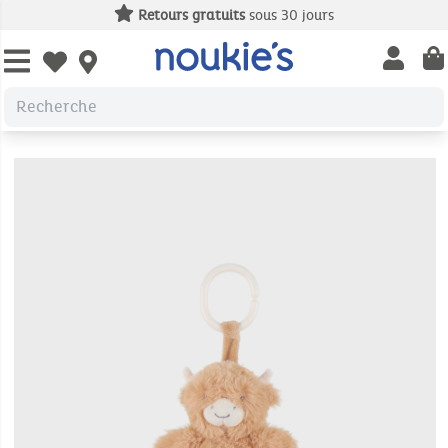
Retours gratuits
sous 30 jours
Open us
Open wishlist