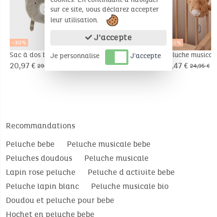
sur ce site, vous déclarez accepter
leur utilisation.
J'accepte
-30%
-30%
-30%
Sac à dos brodé Ours
Doudou-Couverture
Peluche musical
Je personnalise
J'accepte
- Orso
Nomade 50x50cm -
Fluffy en Velou
20,97 €
17,47 €
17,47 €
29,95 €
24,95 €
24,95 €
Orso
beige
Recommandations
Peluche bebe
Peluche musicale bebe
Peluches doudous
Peluche musicale
Lapin rose peluche
Peluche d activite bebe
Peluche lapin blanc
Peluche musicale bio
Doudou et peluche pour bebe
Hochet en peluche bebe