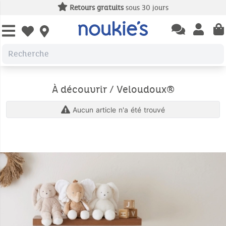
Retours gratuits
sous 30 jours
Open chatbas
Open us
Open wishlist
À découvrir / Veloudoux®
Aucun article n'a été trouvé