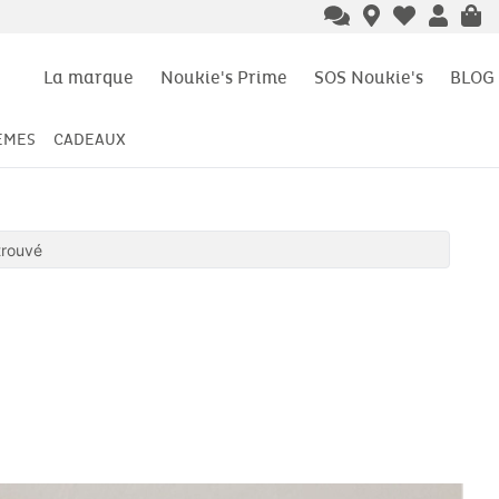
La marque
Noukie's Prime
SOS Noukie's
BLOG
ÈMES
CADEAUX
trouvé