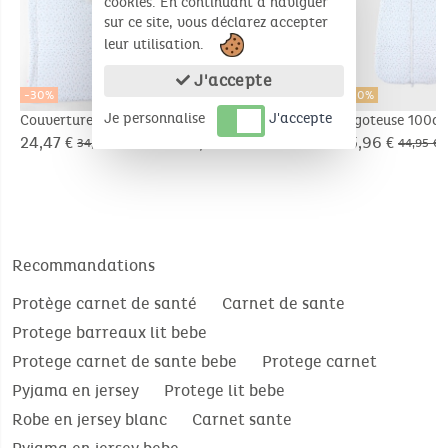
cookies. En continuant à naviguer
sur ce site, vous déclarez accepter
leur utilisation.
J'accepte
-30%
-30%
-20%
Je personnalise
J'accepte
Couverture 75 x 100
Nid d'ange en jersey
Gigoteuse 100cm
cm, jersey
et Sherpa
Jersey
24,47 €
34,97 €
35,96 €
34,95 €
49,95 €
44,95 €
Recommandations
Protège carnet de santé
Carnet de sante
Protege barreaux lit bebe
Protege carnet de sante bebe
Protege carnet
Pyjama en jersey
Protege lit bebe
Robe en jersey blanc
Carnet sante