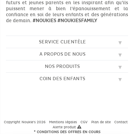
futurs et jeunes parents en les inspirant afin qu’ils
puissent mener à bien l’épanouissement et la
confiance en soi de leurs enfants et des générations
de demain.
#NOUKIES
#NOUKIESFAMILY
SERVICE CLIENTÈLE
A PROPOS DE NOUS
QUESTIONS FRÉQUENTES (FAQ)
SOS NOUKIE'S
NOS PRODUITS
NOS VALEURS
CONTACTEZ-NOUS
NOTRE BLOG
CGV
COIN DES ENFANTS
BRODERIE
NOTRE HISTOIRE
LIVRAISON
NOS GIGOTEUSES
NOTRE PROGRAMME DE FIDÉLITÉ
RETOUR
DESSINS À COLORIER
NOS PYJAMAS
TROUVER UNE BOUTIQUE
PAIEMENT
NOUKIE'S CHANNEL
NOS PELUCHES
GUIDE DES TAILLES
LES COMPTINES
NOS DOUDOUS
CATALOGUE 2024 - 2025
Copyright Noukie's 2026
Mentions légales
CGV
Plan de site
Contact
Alerte produit
* CONDITIONS DES OFFRES EN COURS