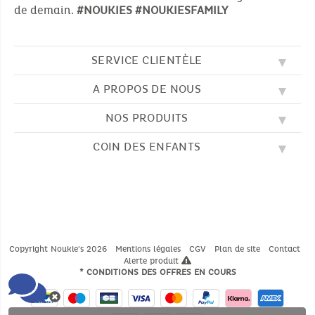
de demain.
#NOUKIES
#NOUKIESFAMILY
SERVICE CLIENTÈLE
A PROPOS DE NOUS
QUESTIONS FRÉQUENTES (FAQ)
SOS NOUKIE'S
NOS PRODUITS
NOS VALEURS
CONTACTEZ-NOUS
NOTRE BLOG
CGV
COIN DES ENFANTS
BRODERIE
NOTRE HISTOIRE
LIVRAISON
NOS GIGOTEUSES
NOTRE PROGRAMME DE FIDÉLITÉ
RETOUR
DESSINS À COLORIER
NOS PYJAMAS
TROUVER UNE BOUTIQUE
PAIEMENT
NOUKIE'S CHANNEL
NOS PELUCHES
GUIDE DES TAILLES
LES COMPTINES
NOS DOUDOUS
CATALOGUE 2024 - 2025
Copyright Noukie's 2026
Mentions légales
CGV
Plan de site
Contact
Alerte produit
* CONDITIONS DES OFFRES EN COURS