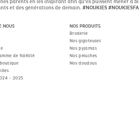
es parents en les inspirant afin qu’ils puissent mener à b
nts et des générations de demain.
#NOUKIES
#NOUKIESFA
E NOUS
NOS PRODUITS
Broderie
Nos gigoteuses
re
Nos pyjamas
amme de fidélité
Nos peluches
 boutique
Nos doudous
illes
024 - 2025