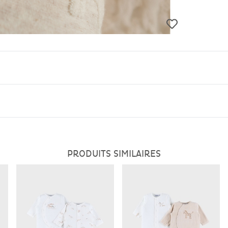
 contribue à maintenir la température corporelle de bébé sta
urner bébé pour fermer le pyjama
de mouvement maximale à bébé tout en maintenant le pyja
ds de bébé restent bien en place dans le pyjama, évitant ains
PRODUITS SIMILAIRES
tits qui commencent à découvrir la marche, offrant une mei
é de garder son doudou préféré à portée de main, réduisan