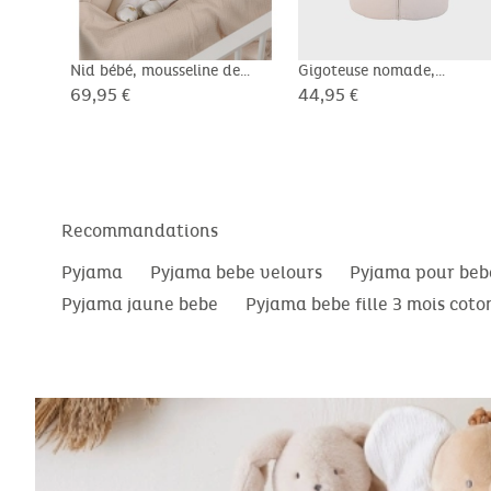
Nid bébé, mousseline de
Gigoteuse nomade,
coton bio
mousseline de coton bio, 6
69,95 €
44,95 €
24 mois
Recommandations
Pyjama
Pyjama bebe velours
Pyjama pour beb
Pyjama jaune bebe
Pyjama bebe fille 3 mois coto