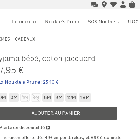
La marque
Noukie's Prime
SOS Noukie's
BLOG
ÈMES
CADEAUX
yjama bébé, coton jacquard
7,95
€
ix Noukie's Prime: 25,16 €
0M
0M
1M
3M
6M
9M
12M
18M
AJOUTER AU PANIER
Alerte de disponibilité
Livraison offerte dès 49€ en point relais, et 69€ à domicile