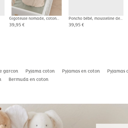
Gigoteuse nomade, coton
Poncho bébé, mousseline de
-
bio, 1-6 mois
coton bio
39,95 €
39,95 €
e garcon
Pyjama coton
Pyjamas en coton
Pyjamas 
n
Bermuda en coton