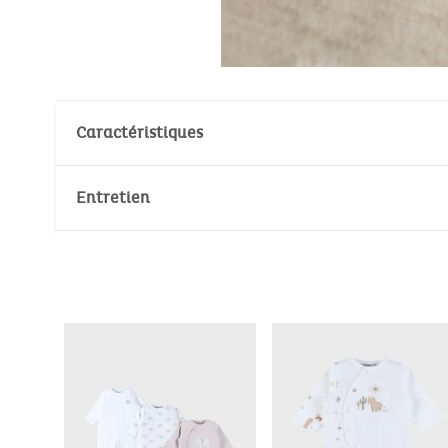
Caractéristiques
Matières : 76% Coton, 24% Polyester
Entretien
Respirabilité
: le jersey, un tissu respirant,
Ouverture par l'avant
: évite de devoir reto
Température de lavage :
30°
30°
Gousset à l'entrejambe
: assure une liberté 
Élastique aux chevilles
: assurent que les pie
Pas de blanchiment
Anti-dérapants dès la taille 9M
: pour les pe
Attache doudou
: sur la manche permet à béb
Pas de nettoyage à sec
Nombre de pièce(s): 1