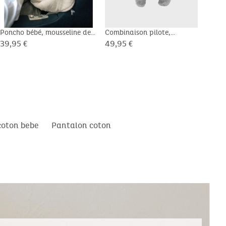
Poncho bébé, mousseline de
Combinaison pilote,
Comb
coton bio
Groloudoux® ultra doux
Grol
39,95 €
49,95 €
49,9
coton bebe
Pantalon coton