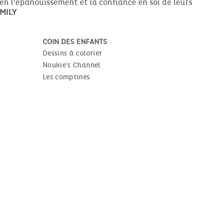
ien l’épanouissement et la confiance en soi de leurs
MILY
COIN DES ENFANTS
Dessins à colorier
Noukie's Channel
Les comptines