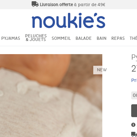
Livraison offerte
à partir de 49€
PELUCHES
PYJAMAS
SOMMEIL
BALADE
BAIN
REPAS
TH
& JOUETS
P
2
NEW
Pr
0