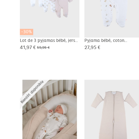
-30%
Lot de 3 pyjamas bébé, jersey
Pyjama bébé, coton
structuré
41,97 €
27,95 €
59,95 €
Bientôt disponible