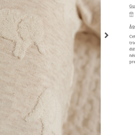
Gu
Âg
Ce
tr
él
né
pr