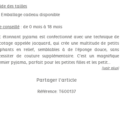
ide des tailles
Emballage cadeau disponible
e conseillé
: de 0 mois à 18 mois
t étonnant pyjama est confectionné avec une technique de
icotage appelée jacquard, qui crée une multitude de petits
éphants en relief, semblables à de l'éponge douce, sans
cessiter de couture supplémentaire. C'est un magnifique
emier pyjama, parfait pour les petites filles et les petit…
[voir plus]
Partager l'article
Référence: T600137