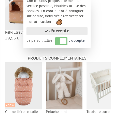
Afin de vous proposer le meilleur
service possible, Noukie's utilise des
cookies. En continuant à naviguer
sur ce site, vous déclarez accepter
leur utilisation.
J'accepte
Réhausseur chaise
Réhausseur de chaise
imperméable
imperméable
39,95 €
39,95 €
Je personnalise
J'accepte
PRODUITS COMPLÉMENTAIRES
-30%
Chancelière en toile
Peluche mini-
Tapis de parc a