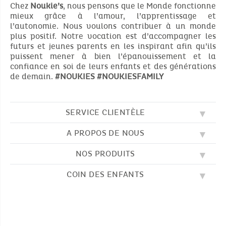
Chez
Noukie’s
, nous pensons que le Monde fonctionne
mieux grâce à l’amour, l’apprentissage et
l’autonomie. Nous voulons contribuer à un monde
plus positif. Notre vocation est d’accompagner les
futurs et jeunes parents en les inspirant afin qu’ils
puissent mener à bien l’épanouissement et la
confiance en soi de leurs enfants et des générations
de demain.
#NOUKIES
#NOUKIESFAMILY
SERVICE CLIENTÈLE
A PROPOS DE NOUS
QUESTIONS FRÉQUENTES (FAQ)
SOS NOUKIE'S
NOS PRODUITS
NOS VALEURS
CONTACTEZ-NOUS
NOTRE BLOG
CGV
COIN DES ENFANTS
BRODERIE
NOTRE HISTOIRE
LIVRAISON
NOS GIGOTEUSES
NOTRE PROGRAMME DE FIDÉLITÉ
RETOUR
DESSINS À COLORIER
NOS PYJAMAS
TROUVER UNE BOUTIQUE
PAIEMENT
NOUKIE'S CHANNEL
NOS PELUCHES
GUIDE DES TAILLES
LES COMPTINES
NOS DOUDOUS