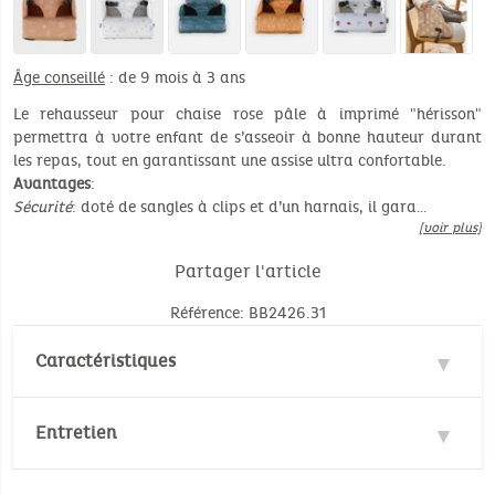
Âge conseillé
: de 9 mois à 3 ans
Le rehausseur pour chaise rose pâle à imprimé "hérisson"
permettra à votre enfant de s’asseoir à bonne hauteur durant
les repas, tout en garantissant une assise ultra confortable.
Avantages
:
Sécurité
: doté de sangles à clips et d’un harnais, il gara…
[voir plus]
Partager l'article
Référence: BB2426.31
Caractéristiques
Matière : 100% Polyester
Entretien
Age recommandé : 9 mois à 3 ans (max 13 kilos)
Déhoussable pour passer la housse en machine