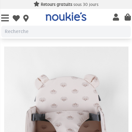
Retours gratuits
sous 30 jours
Open us
Open wishlist