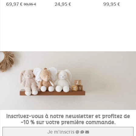
étanche
musicale 20cm -
bords 75x95cm,
69,97 €
24,95 €
99,95 €
99,95 €
Snow
Veloudoux® - Ba
Moka
Inscrivez-vous à notre newsletter et profitez de
-10 % sur votre première commande.
Je m'inscris