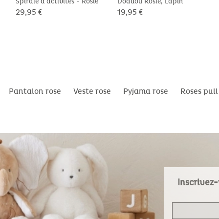
Spirale d'activités - Rosie
Doduou Rosie, Lapin
29,95 €
19,95 €
Pantalon rose
Veste rose
Pyjama rose
Roses pull
Inscrivez-