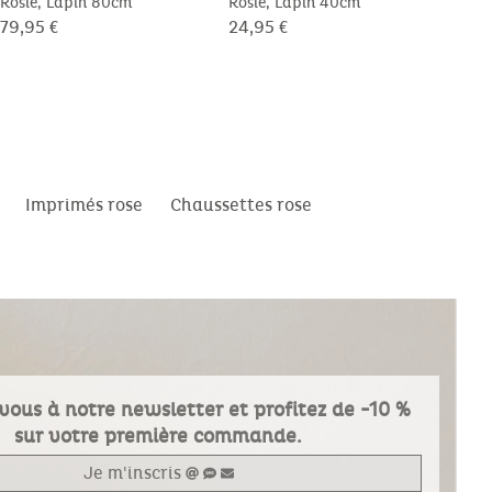
Rosie, Lapin 80cm
Rosie, Lapin 40cm
Cape
79,95 €
24,95 €
29,9
Imprimés rose
Chaussettes rose
vous à notre newsletter et profitez de -10 %
sur votre première commande.
Je m'inscris