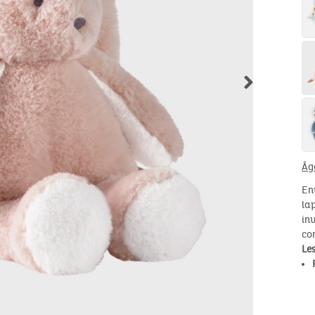
Âg
En
la
in
co
Le