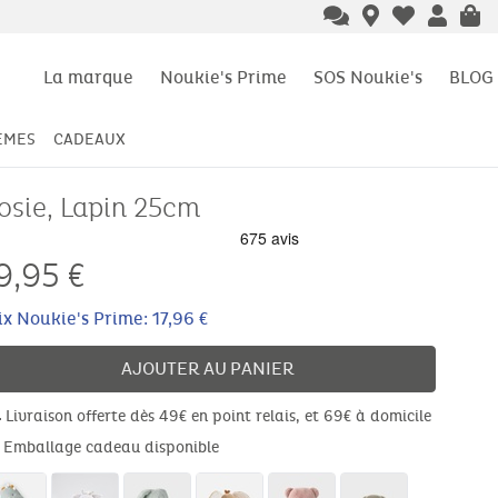
La marque
Noukie's Prime
SOS Noukie's
BLOG
ÈMES
CADEAUX
osie, Lapin 25cm
9,95
€
ix Noukie's Prime: 17,96 €
AJOUTER AU PANIER
Livraison offerte dès 49€ en point relais, et 69€ à domicile
Emballage cadeau disponible