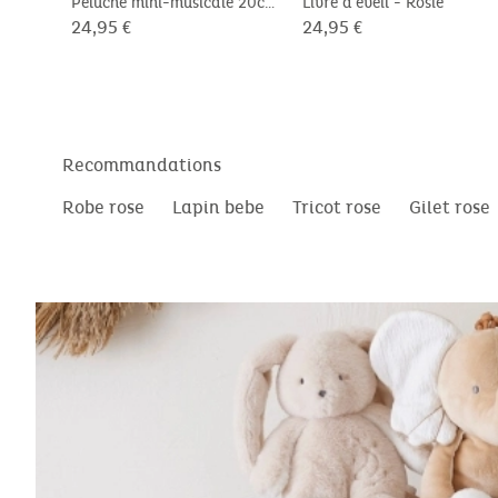
Peluche mini-musicale 20cm
Livre d'éveil - Rosie
- Rosie
24,95 €
24,95 €
Recommandations
Robe rose
Lapin bebe
Tricot rose
Gilet rose