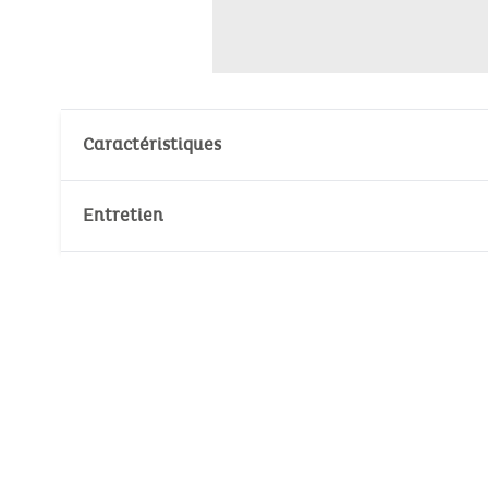
Caractéristiques
Matière : 100% Polyester
Entretien
Normes de sécurité :
EN71/1-2-3
Température de lavage :
30°
30°
No Pthalates (annex XVII of Reach regula
No Cadmium (annex XVII of Reach regulat
Pas de blanchiment
Dimensions (Produit déplié): 25 cm
Pas de nettoyage à sec