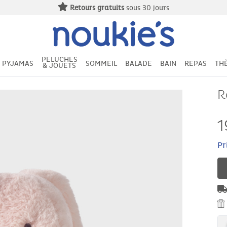
Livraison offerte
à partir de 49€
PELUCHES
PYJAMAS
SOMMEIL
BALADE
BAIN
REPAS
TH
& JOUETS
R
1
Pr