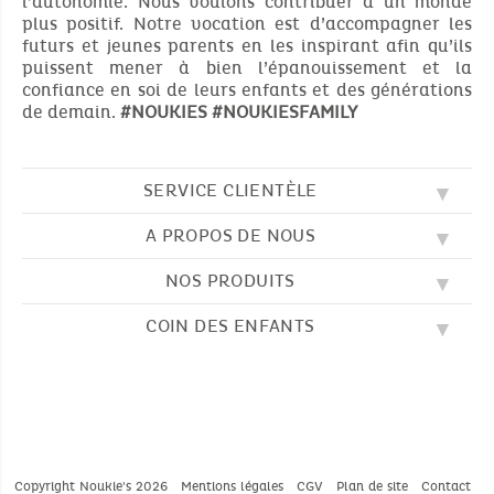
l’autonomie. Nous voulons contribuer à un monde
plus positif. Notre vocation est d’accompagner les
futurs et jeunes parents en les inspirant afin qu’ils
puissent mener à bien l’épanouissement et la
confiance en soi de leurs enfants et des générations
de demain.
#NOUKIES
#NOUKIESFAMILY
SERVICE CLIENTÈLE
A PROPOS DE NOUS
QUESTIONS FRÉQUENTES (FAQ)
SOS NOUKIE'S
NOS PRODUITS
NOS VALEURS
CONTACTEZ-NOUS
NOTRE BLOG
CGV
COIN DES ENFANTS
BRODERIE
NOTRE HISTOIRE
LIVRAISON
NOS GIGOTEUSES
NOTRE PROGRAMME DE FIDÉLITÉ
RETOUR
DESSINS À COLORIER
NOS PYJAMAS
TROUVER UNE BOUTIQUE
PAIEMENT
NOUKIE'S CHANNEL
NOS PELUCHES
GUIDE DES TAILLES
LES COMPTINES
NOS DOUDOUS
CATALOGUE 2024 - 2025
Copyright Noukie's 2026
Mentions légales
CGV
Plan de site
Contact