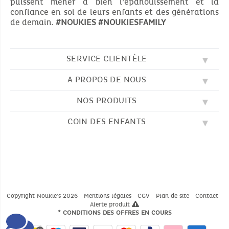
puissent mener à bien l’épanouissement et la
confiance en soi de leurs enfants et des générations
de demain.
#NOUKIES
#NOUKIESFAMILY
SERVICE CLIENTÈLE
A PROPOS DE NOUS
QUESTIONS FRÉQUENTES (FAQ)
SOS NOUKIE'S
NOS PRODUITS
NOS VALEURS
CONTACTEZ-NOUS
NOTRE BLOG
CGV
COIN DES ENFANTS
BRODERIE
NOTRE HISTOIRE
LIVRAISON
NOS GIGOTEUSES
NOTRE PROGRAMME DE FIDÉLITÉ
RETOUR
DESSINS À COLORIER
NOS PYJAMAS
TROUVER UNE BOUTIQUE
PAIEMENT
NOUKIE'S CHANNEL
NOS PELUCHES
GUIDE DES TAILLES
LES COMPTINES
NOS DOUDOUS
CATALOGUE 2024 - 2025
Copyright Noukie's 2026
Mentions légales
CGV
Plan de site
Contact
Alerte produit
* CONDITIONS DES OFFRES EN COURS