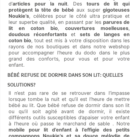
d’
articles pour la nuit
. Des
tours de lit qui
protègent la tête de bébé
aux super
gigoteuses
Noukie’s
, célèbres pour le côté ultra pratique et
leur superbe qualité, en passant par les
parures de
lit en coton bio
,
couvertures moelleuses
,
doudous réconfortants
et
sets de langes en
coton bio
, tout est mis à votre disposition dans les
rayons de nos boutiques et dans notre webshop
pour accompagner l’heure du dodo dans le plus
grand des conforts, pour vous et pour votre
enfant.
BÉBÉ REFUSE DE DORMIR DANS SON LIT: QUELLES
SOLUTIONS?
Il n’est pas rare de se retrouver dans l’impasse
lorsque tombe la nuit et qu’il est l’heure de mettre
bébé au lit. Que bébé refuse de dormir dans son lit
ou qu’il soit agité avant de dormir, il existe
différents outils susceptibles d’apaiser votre enfant
à l’heure où passe le marchand de sable . Notre
mobile pour lit d’enfant à l’effigie des petits
compagnons Noukie’s et sa douce mélodie de