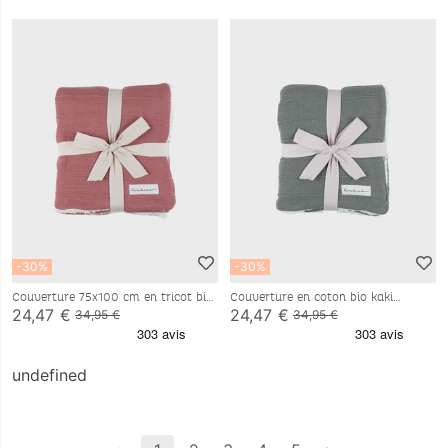
-30%
-30%
Couverture 75x100 cm en tricot bio
Couverture en coton bio kaki
et sherpa rouge
75x100 cm
24,47 €
24,47 €
34,95 €
34,95 €
undefined