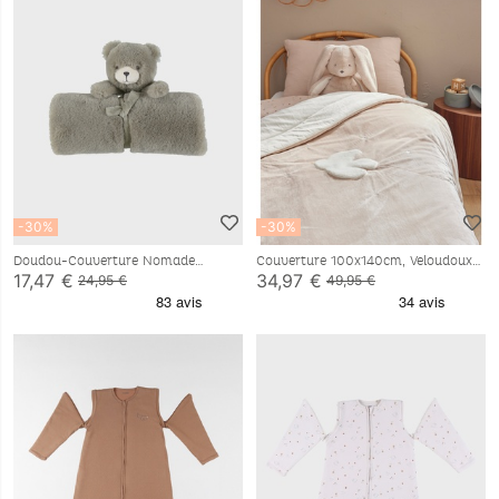
-30%
-30%
Doudou-Couverture Nomade
Couverture 100x140cm, Veloudoux®
50x50cm - Orso
- Colombe
17,47 €
34,97 €
24,95 €
49,95 €