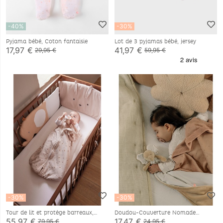
-40%
-30%
Pyjama bébé, Coton fantaisie
Lot de 3 pyjamas bébé, jersey
17,97 €
41,97 €
29,95 €
59,95 €
-30%
-30%
Tour de lit et protège barreaux,
Doudou-Couverture Nomade
mousseline de coton
50x50cm - Bali
55,97 €
17,47 €
79,95 €
24,95 €