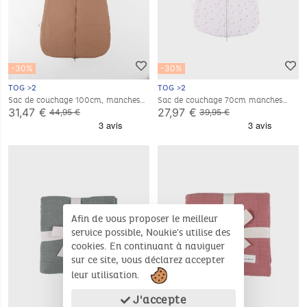
-30%
-30%
TOG >2
TOG >2
Sac de couchage 100cm, manches
Sac de couchage 70cm manches
amovibles, Jersey pointelle
amovibles, jersey
31,47 €
27,97 €
44,95 €
39,95 €
Afin de vous proposer le meilleur
service possible, Noukie's utilise des
cookies. En continuant à naviguer
sur ce site, vous déclarez accepter
leur utilisation.
J'accepte