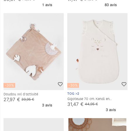
-30%
-30%
TOG >2
Doudou xxl d'activité
27,97 €
Gigoteuse 70 cm Kendi en
39,95 €
Veloudoux®, écru
31,47 €
44,95 €