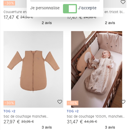
-30%
-30%
Je personnalise
J'accepte
Couverture en tricot bio kaki
Couverture 75*100 cm en tricot bio
75x100 cm
17,47 €
17,47 €
24,95 €
24,95 €
-30%
-30%
TOG >2
TOG >2
Sac de couchage manches
Sac de couchage 100cm, manches
amovibles 1-6m - Jersey pointelle
amovibles, jersey
27,97 €
31,47 €
39,95 €
44,95 €