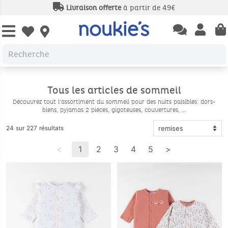
Livraison offerte
à partir de 49€
Open chatbas
Open us
Open wishlist
Tous les articles de sommeil
Découvrez tout l'assortiment du sommeil pour des nuits paisibles: dors-
biens, pyjamas 2 pièces, gigoteuses, couvertures, ...
24 sur 227 résultats
<
1
2
3
4
5
>