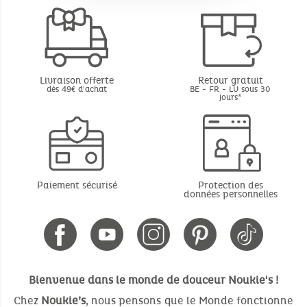
AUBERT AGEN (M95)
Rue de Garde -
FR -
47550
BOE
AUBERT AGNEAUX
Livraison offerte
Retour gratuit
5 parc de la Tremblay -
FR -
50180
AGNEAUX
dès 49€ d'achat
BE - FR - LU sous 30
jours*
AUBERT ALBERTVILLE
Avenue Georges Pompidou -
FR -
73200
GILLY SUR ISERE
AUBERT ALENCON
Paiement sécurisé
Protection des
Rue de Maine-Normandie -
FR -
72610
ARCONNAY
données personnelles
AUBERT ANCENIS
Boulevard de la Prairie -
FR -
44150
SAINT GEREON
Bienvenue dans le monde de douceur Noukie's !
AUBERT ANNECY
Chez
Noukie’s
, nous pensons que le Monde fonctionne
626 avenue du Centre -
FR -
74330
EPAGNY