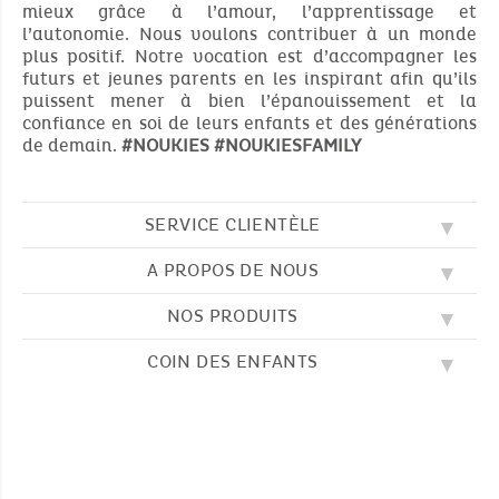
mieux grâce à l’amour, l’apprentissage et
l’autonomie. Nous voulons contribuer à un monde
AUBERT ANNEMASSE
plus positif. Notre vocation est d’accompagner les
21 Chemin de l'Industrie -
FR -
74100
ETREMBIERES
futurs et jeunes parents en les inspirant afin qu’ils
puissent mener à bien l’épanouissement et la
confiance en soi de leurs enfants et des générations
AUBERT ARCUEIL
de demain.
#NOUKIES
#NOUKIESFAMILY
1 Cité de la Vache Noire -
FR -
94110
ARCUEIL
SERVICE CLIENTÈLE
AUBERT ARLES
Rue de Sagne -
FR -
13200
ARLES
A PROPOS DE NOUS
QUESTIONS FRÉQUENTES (FAQ)
SOS NOUKIE'S
AUBERT ARRAS
NOS PRODUITS
NOS VALEURS
CONTACTEZ-NOUS
Rue Claude Bernard -
FR -
62000
ARRAS
NOTRE BLOG
CGV
COIN DES ENFANTS
BRODERIE
NOTRE HISTOIRE
LIVRAISON
NOS GIGOTEUSES
AUBERT AUBAGNE
NOTRE PROGRAMME DE FIDÉLITÉ
RETOUR
DESSINS À COLORIER
NOS PYJAMAS
Chemin des Bonnes Nouvelles -
FR -
13400
AUBAGNE
TROUVER UNE BOUTIQUE
PAIEMENT
NOUKIE'S CHANNEL
NOS PELUCHES
GUIDE DES TAILLES
LES COMPTINES
NOS DOUDOUS
CATALOGUE 2024 - 2025
AUBERT AUCH