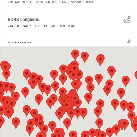
291 AVENUE DE DUNKERQUE -
FR -
59160
LOMME
ADBB Longueau
ZAC DE L'ARC -
FR -
80330
LONGUEAU
ADBB Revel
24-26 RUE DE DREUILHE -
FR -
31250
REVEL
AGILE SRL
VIA TORINO 4 -
IT -
10060
ROLETTO
APOTHEOSE
AVENUE DU BEL HORIZON 19 -
BE -
6530
THUIN
ARTHUR ET ZOE SPRL
RUE DE FRANCE 34 -
BE -
7711
DOTTIGNIES