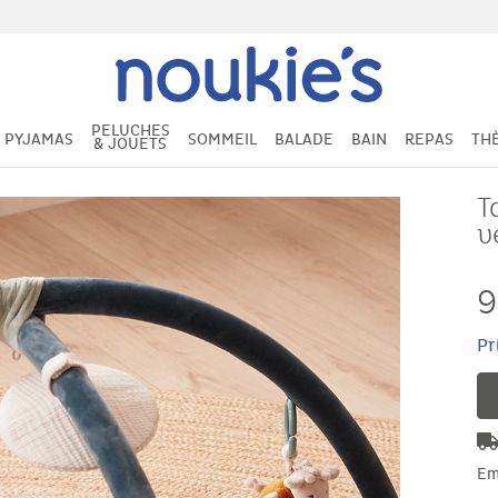
PELUCHES
PYJAMAS
SOMMEIL
BALADE
BAIN
REPAS
TH
& JOUETS
T
v
9
Pr
Em