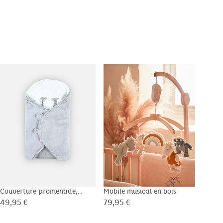
Couverture promenade,
Mobile musical en bois
Mobi
Ultra douce
Kend
49,95 €
79,95 €
49,9