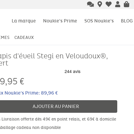
La marque
Noukie's Prime
SOS Noukie's
BLOG
ÈMES
CADEAUX
apis d'éveil Stegi en Veloudoux®,
ert
9,95
€
ix Noukie's Prime: 89,96 €
AJOUTER AU PANIER
Livraison offerte dès 49€ en point relais, et 69€ à domicile
ballage cadeau non disponible