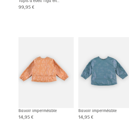
Tapis d'éveil Tiga en
Veloudoux®, beige
99,95 €
Bavoir imperméable
Bavoir imperméable
14,95 €
14,95 €