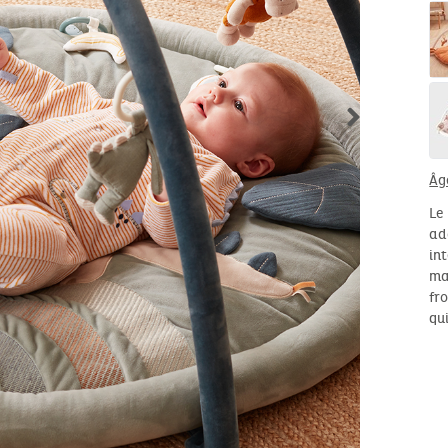
Âg
Le
ad
in
ma
fr
qu