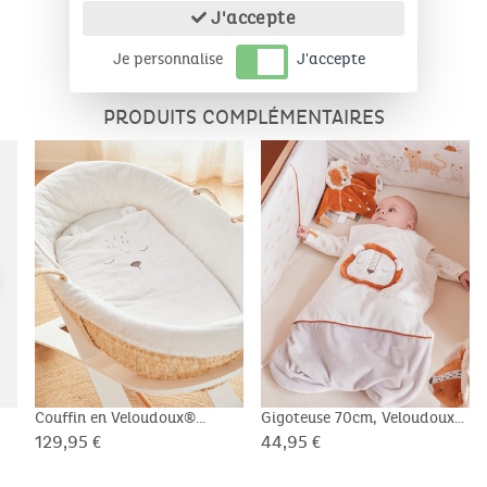
J'accepte
Je personnalise
J'accepte
PRODUITS COMPLÉMENTAIRES
Couffin en Veloudoux®
Gigoteuse 70cm, Veloudoux®
Babou & Kendi, écru
- Babou
129,95 €
44,95 €