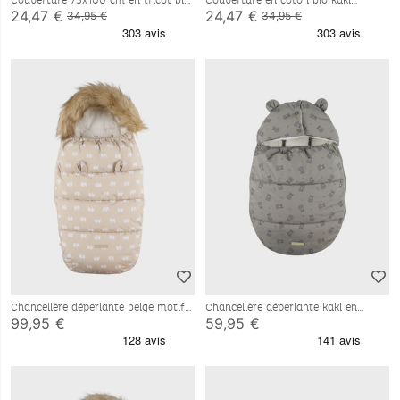
Couverture 75x100 cm en tricot bio
Couverture en coton bio kaki
et sherpa rouge
75x100 cm
24,47 €
24,47 €
34,95 €
34,95 €
Chancelière déperlante beige motif
Chancelière déperlante kaki en
éléphant 80x50 cm
sherpa 80x50 cm
99,95 €
59,95 €