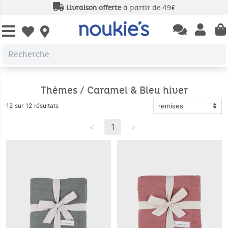
Livraison offerte
à partir de 49€
Open chatbas
Open us
Open wishlist
Thèmes / Caramel & Bleu hiver
12 sur 12 résultats
<
1
>