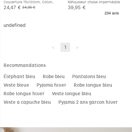
Couverture 75x100cm, Coton
Réhausseur chaise imperméable
BIO/Sherpa
24,47 €
39,95 €
34,95 €
undefined
<
1
>
Recommandations
Éléphant bleu
Robe bleu
Pantalons bleu
Veste bleue
Pyjama hiver
Robe longue bleu
Robe longue hiver
Veste longue bleu
Veste a capuche bleu
Pyjama 2 ans garcon hiver