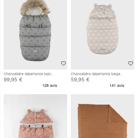
Chancelière déperlante kaki
Chancelière déperlante beige
80x50 cm
80x50 cm
99,95 €
59,95 €