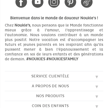
Bienvenue dans le monde de douceur Noukie's !
Chez
Noukie’s
, nous pensons que le Monde fonctionne
mieux grâce à l’amour, l’apprentissage et
l’autonomie. Nous voulons contribuer à un monde
plus positif. Notre vocation est d’accompagner les
futurs et jeunes parents en les inspirant afin qu’ils
puissent mener à bien l’épanouissement et la
confiance en soi de leurs enfants et des générations
de demain.
#NOUKIES
#NOUKIESFAMILY
SERVICE CLIENTÈLE
A PROPOS DE NOUS
QUESTIONS FRÉQUENTES (FAQ)
SOS NOUKIE'S
NOS PRODUITS
NOS VALEURS
CONTACTEZ-NOUS
NOTRE BLOG
CGV
COIN DES ENFANTS
BRODERIE