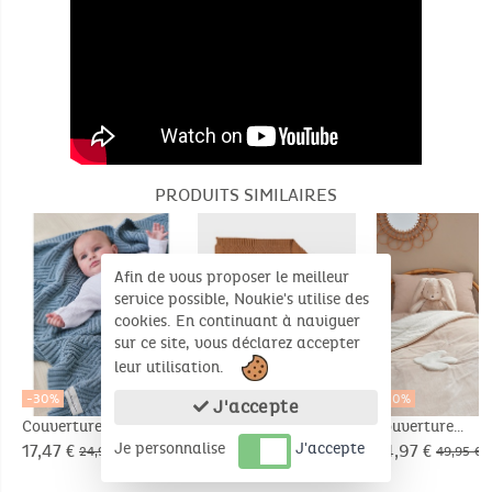
PRODUITS SIMILAIRES
Afin de vous proposer le meilleur
service possible, Noukie's utilise des
cookies. En continuant à naviguer
sur ce site, vous déclarez accepter
leur utilisation.
-30%
-30%
-30%
J'accepte
Couverture en tricot
Couverture en tricot
Couverture
Je personnalise
J'accepte
BIO 75x100cm
BIO 75x100cm
100x140cm,
17,47 €
17,47 €
34,97 €
24,95 €
24,95 €
49,95 €
Veloudoux® -