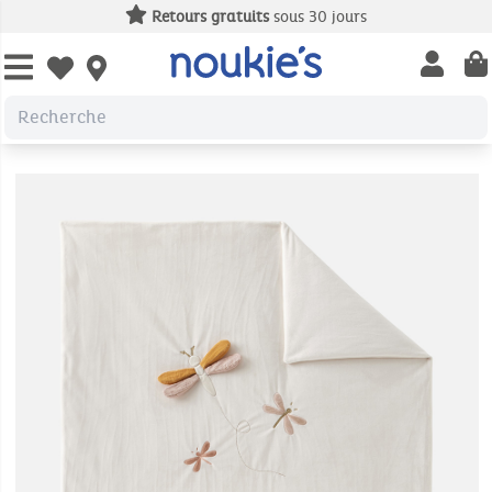
Retours gratuits
sous 30 jours
Open us
Open wishlist