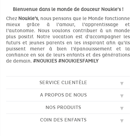
Bienvenue dans le monde de douceur Noukie's !
Chez
Noukie’s
, nous pensons que le Monde fonctionne
mieux grâce à l’amour, l’apprentissage et
l’autonomie. Nous voulons contribuer à un monde
plus positif. Notre vocation est d’accompagner les
futurs et jeunes parents en les inspirant afin qu’ils
puissent mener à bien l’épanouissement et la
confiance en soi de leurs enfants et des générations
de demain.
#NOUKIES
#NOUKIESFAMILY
SERVICE CLIENTÈLE
A PROPOS DE NOUS
QUESTIONS FRÉQUENTES (FAQ)
SOS NOUKIE'S
NOS PRODUITS
NOS VALEURS
CONTACTEZ-NOUS
NOTRE BLOG
CGV
COIN DES ENFANTS
BRODERIE
NOTRE HISTOIRE
LIVRAISON
NOS GIGOTEUSES
NOTRE PROGRAMME DE FIDÉLITÉ
RETOUR
DESSINS À COLORIER
NOS PYJAMAS