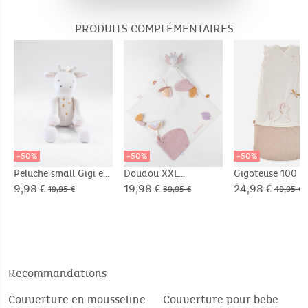
Colombe
PRODUITS COMPLÉMENTAIRES
-50%
-50%
-50%
Peluche small Gigi en
Doudou XXL
Gigoteuse 100 c
Veloudoux®
d'activité Louli en
Popsie en
9,98 €
19,98 €
24,98 €
19,95 €
39,95 €
49,95 €
mousseline, écru
Veloudoux®,
écru/rose poud
Recommandations
Couverture en mousseline
Couverture pour bebe