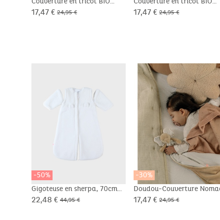
Couverture en tricot BIO
Couverture en tricot BIO
75x100cm
75x100cm
17,47 €
17,47 €
24,95 €
24,95 €
-50%
-30%
Gigoteuse en sherpa, 70cm
Doudou-Couverture Noma
50x50cm - Bali
22,48 €
17,47 €
44,95 €
24,95 €