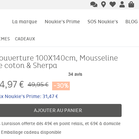
La marque
Noukie's Prime
SOS Noukie's
BLOG
ÈMES
CADEAUX
ouverture 100X140cm, Mousseline
e coton & Sherpa
4,97
€
49,95 €
-30%
ix Noukie's Prime: 31,47 €
AJOUTER AU PANIER
Livraison offerte dès 49€ en point relais, et 69€ à domicile
Emballage cadeau disponible