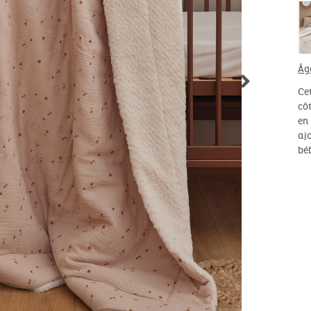
Âg
Ce
cô
en
aj
bé