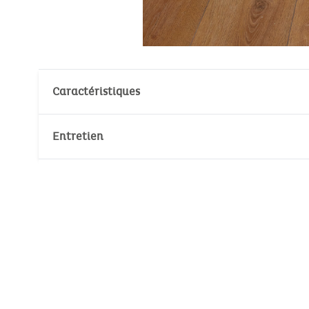
Caractéristiques
Matière : 100% Coton
Entretien
Normes environnementales :
GOTS
Température de lavage :
30°
30°
Oeko-Tex
Nombre de pièce(s): 1
Pas de blanchiment
Dimensions: 100 x 140 cm
Séchage en tambour
Pas de nettoyage à sec