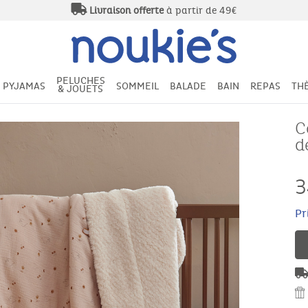
Livraison offerte
à partir de 49€
PELUCHES
PYJAMAS
SOMMEIL
BALADE
BAIN
REPAS
TH
& JOUETS
C
d
3
Pr