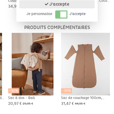
Couverture 100x140cm,
Couverture 75x100cm, Coton
J'accepte
Veloudoux® - Colombe
BIO/Sherpa
34,97 €
24,47 €
49,95 €
34,95 €
Je personnalise
J'accepte
PRODUITS COMPLÉMENTAIRES
-30%
-30%
de
Sac à dos - Bali
Sac de couchage 100cm,
manches amovibles, Jersey
20,97 €
31,47 €
29,95 €
44,95 €
pointelle