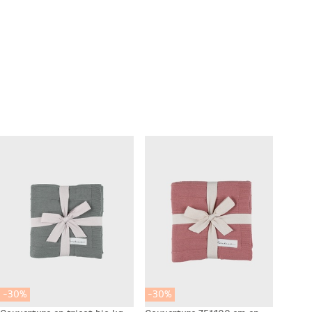
-30%
-30%
-30