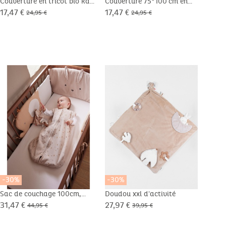
Couverture en tricot bio kaki
Couverture 75*100 cm en
Couv
75x100 cm
tricot bio
tric
17,47 €
17,47 €
24,4
24,95 €
24,95 €
-30%
-30%
-30
Sac de couchage 100cm,
Doudou xxl d'activité
Doud
manches amovibles, jersey
50x
31,47 €
27,97 €
17,4
44,95 €
39,95 €