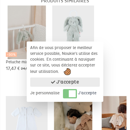
PRODUITS SIMILAIRES
Afin de vous proposer le meilleur
service possible, Noukie's utilise des
-30%
-30%
cookies. En continuant à naviguer
Peluche mini-
Peluche mini-
sur ce site, vous déclarez accepter
musicale 20cm -
musicale 20cm -
17,47 €
17,47 €
24,95 €
24,95 €
leur utilisation.
Verdi
Verdi
J'accepte
PRODUITS COMPLÉMENTAIRES
Je personnalise
J'accepte