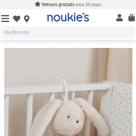
Retours gratuits
sous 30 jours
Open us
Open wishlist