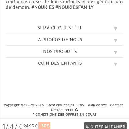
confiance en soi de leurs enfants et des générations
de demain.
#NOUKIES
#NOUKIESFAMILY
SERVICE CLIENTÈLE
A PROPOS DE NOUS
QUESTIONS FRÉQUENTES (FAQ)
SOS NOUKIE'S
NOS PRODUITS
NOS VALEURS
CONTACTEZ-NOUS
NOTRE BLOG
CGV
COIN DES ENFANTS
BRODERIE
NOTRE HISTOIRE
LIVRAISON
NOS GIGOTEUSES
NOTRE PROGRAMME DE FIDÉLITÉ
RETOUR
DESSINS À COLORIER
NOS PYJAMAS
TROUVER UNE BOUTIQUE
PAIEMENT
NOUKIE'S CHANNEL
NOS PELUCHES
GUIDE DES TAILLES
LES COMPTINES
NOS DOUDOUS
CATALOGUE 2024 - 2025
Copyright Noukie's 2026
Mentions légales
CGV
Plan de site
Contact
Alerte produit
* CONDITIONS DES OFFRES EN COURS
17,47
€
24,95 €
-30%
AJOUTER AU PANIER