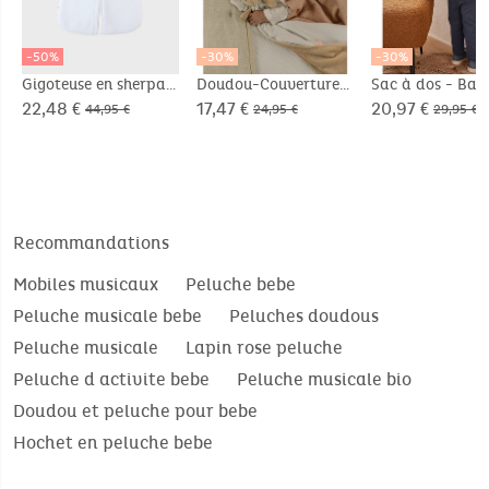
-50%
-30%
-30%
Gigoteuse en sherpa,
Doudou-Couverture
Sac à dos - Bal
70cm
Nomade 50x50cm -
22,48 €
17,47 €
20,97 €
44,95 €
24,95 €
29,95 €
Bali
Recommandations
Mobiles musicaux
Peluche bebe
Peluche musicale bebe
Peluches doudous
Peluche musicale
Lapin rose peluche
Peluche d activite bebe
Peluche musicale bio
Doudou et peluche pour bebe
Hochet en peluche bebe