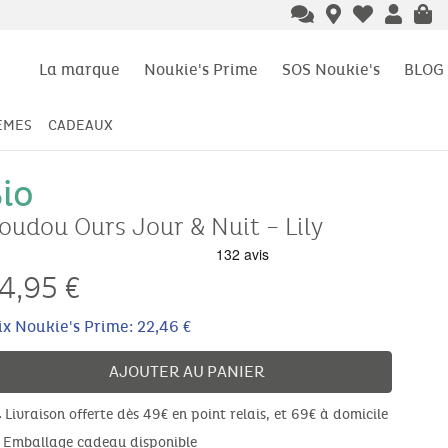
La marque
Noukie's Prime
SOS Noukie's
BLOG
ÈMES
CADEAUX
io
oudou Ours Jour & Nuit – Lily
4,95
€
ix Noukie's Prime: 22,46 €
AJOUTER AU PANIER
Livraison offerte dès 49€ en point relais, et 69€ à domicile
Emballage cadeau disponible