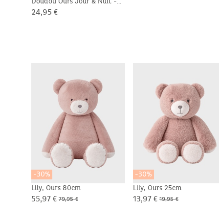
Doudou Ours Jour & Nuit -
Orso
24,95 €
-30%
-30%
Lily, Ours 80cm
Lily, Ours 25cm
55,97 €
13,97 €
79,95 €
19,95 €