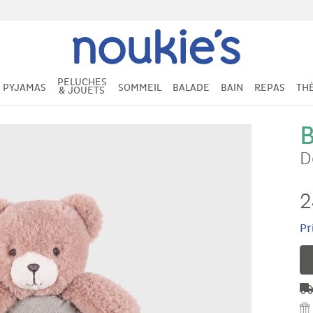
PELUCHES
PYJAMAS
SOMMEIL
BALADE
BAIN
REPAS
TH
& JOUETS
B
D
2
Pr