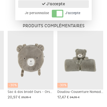
J'accepte
Je personnalise
J'accepte
PRODUITS COMPLÉMENTAIRES
-30%
-30%
Sac à dos brodé Ours - Orso
Doudou-Couverture Nomade
50x50cm - Orso
20,97 €
17,47 €
29,95 €
24,95 €