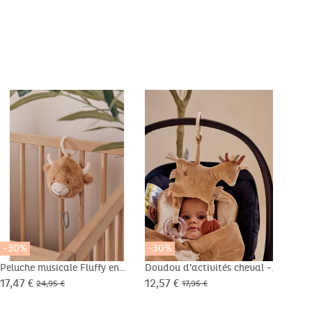
-30%
-30%
-30
Peluche musicale Fluffy en
Doudou d’activités cheval -
Lily
Veloudoux® beige
Toffee
17,47 €
12,57 €
17,4
24,95 €
17,95 €