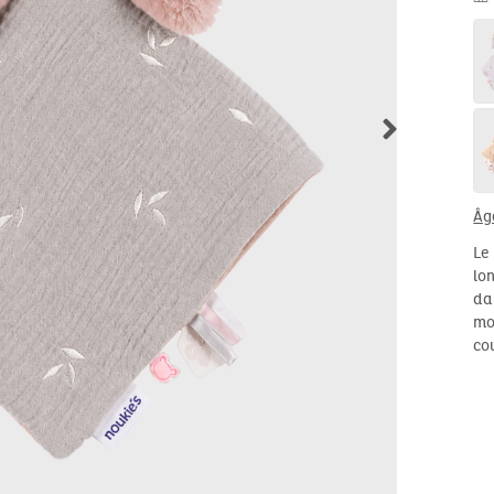
Âg
Le
lo
da
mo
co