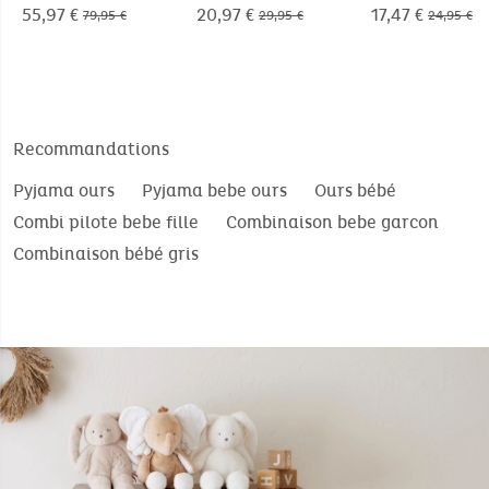
- Orso
Nomade 50x50c
55,97 €
20,97 €
17,47 €
79,95 €
29,95 €
24,95 €
Orso
Recommandations
Pyjama ours
Pyjama bebe ours
Ours bébé
Combi pilote bebe fille
Combinaison bebe garcon
Combinaison bébé gris