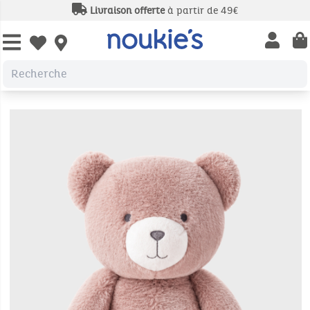
Livraison offerte
à partir de 49€
Open us
Open wishlist