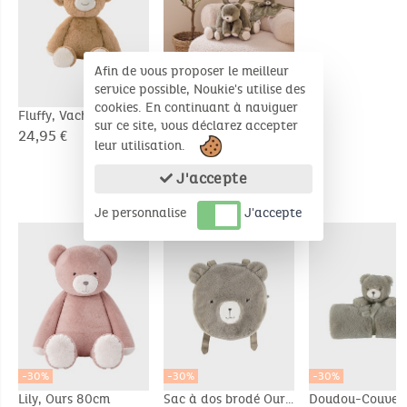
Afin de vous proposer le meilleur
service possible, Noukie's utilise des
cookies. En continuant à naviguer
Fluffy, Vache 40cm
Orso, Ours 40cm
sur ce site, vous déclarez accepter
24,95 €
24,95 €
leur utilisation.
J'accepte
PRODUITS COMPLÉMENTAIRES
Je personnalise
J'accepte
-30%
-30%
-30%
Lily, Ours 80cm
Sac à dos brodé Ours
Doudou-Couvert