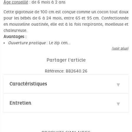
Âge conseillé
: de 6 mois à 2 ans
Cette gigoteuse de 100 cm est conçue comme un cocon tout doux
pour les bébés de 6 à 24 mois, entre 65 et 95 cm. Confectionnée
en mousseline ouatinée, elle est à la fois respirante, moelleuse et
chaleureuse.
Avantages :
Ouverture pratique
: Le zip cen…
[voir plus]
Partager l'article
Référence: BB2640.26
Caractéristiques
Matières : 100% Coton, 100% Polyester
Entretien
Normes de sécurité :
EN16781 : 2018
Température de lavage :
30°
30°
EN71-3
Pas de blanchiment
Normes environnementales :