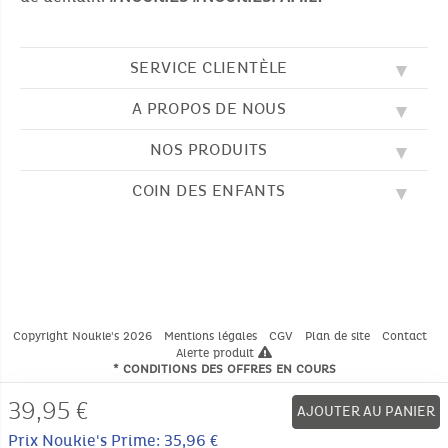
SERVICE CLIENTÈLE
A PROPOS DE NOUS
QUESTIONS FRÉQUENTES (FAQ)
SOS NOUKIE'S
NOS PRODUITS
NOS VALEURS
CONTACTEZ-NOUS
NOTRE BLOG
CGV
COIN DES ENFANTS
BRODERIE
NOTRE HISTOIRE
LIVRAISON
NOS GIGOTEUSES
NOTRE PROGRAMME DE FIDÉLITÉ
RETOUR
DESSINS À COLORIER
NOS PYJAMAS
TROUVER UNE BOUTIQUE
PAIEMENT
NOUKIE'S CHANNEL
NOS PELUCHES
GUIDE DES TAILLES
LES COMPTINES
NOS DOUDOUS
CATALOGUE 2024 - 2025
Copyright Noukie's 2026
Mentions légales
CGV
Plan de site
Contact
Alerte produit
* CONDITIONS DES OFFRES EN COURS
39,95
€
AJOUTER AU PANIER
Prix Noukie's Prime: 35,96 €