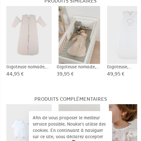
PRODUITS SIMILAIRES
Oekotex 100 - BJ025123040
Ne pas sécher au sèche-linge
Coton bio
Dimensions (Produit déplié): 100cm
Tog: TOG > 2
Gigoteuse nomade,
Gigoteuse nomade,
Gigoteuse,
mousseline de coton
coton bio, 1-6 mois
Veloudoux®, 6-
44,95 €
39,95 €
49,95 €
bio, 6-24 mois
mois
PRODUITS COMPLÉMENTAIRES
Afin de vous proposer le meilleur
service possible, Noukie's utilise des
cookies. En continuant à naviguer
sur ce site, vous déclarez accepter