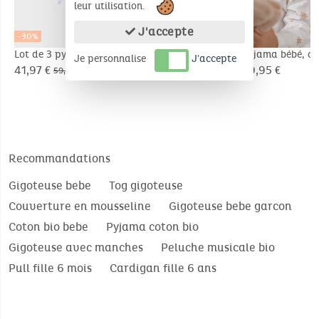
leur utilisation.
J'accepte
-30%
Lot de 3 pyjamas
Pyjama bébé, coton
Pyjama bébé, co
Je personnalise
J'accepte
bébé, jersey
fantaisie
fantaisie
41,97 €
29,95 €
29,95 €
59,95 €
Recommandations
Gigoteuse bebe
Tog gigoteuse
Couverture en mousseline
Gigoteuse bebe garcon
Coton bio bebe
Pyjama coton bio
Gigoteuse avec manches
Peluche musicale bio
Pull fille 6 mois
Cardigan fille 6 ans