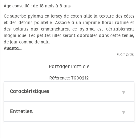
Âge conseillé
: de 18 mois à 8 ans
Ce superbe pyjama en jersey de coton allie la texture des côtes
et des détails pointelle. Associé à un imprimé floral raffiné et
des volants aux emmanchures, ce pyjama est véritablement
magnifique. Les petites filles seront adorables dans cette tenue,
de jour comme de nuit.
Avanta…
[voir plus]
Partager l'article
Référence: T600212
Caractéristiques
Matière : 100% Coton
Entretien
Norme environnementale :
Oeko-Tex
Température de lavage :
30°
30°
Facilité d'habillage
: Pour la taille 18mois, des