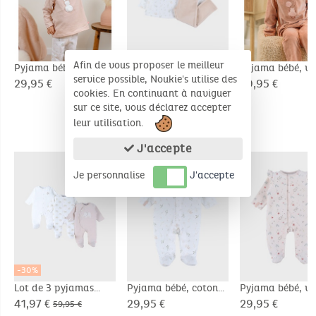
Afin de vous proposer le meilleur
Pyjama bébé, coton
Pyjama bébé, velours
Pyjama bébé, ve
service possible, Noukie's utilise des
fantaisie
imprimé
brodé
29,95 €
29,95 €
29,95 €
cookies. En continuant à naviguer
sur ce site, vous déclarez accepter
leur utilisation.
PRODUITS COMPLÉMENTAIRES
J'accepte
Je personnalise
J'accepte
-30%
Lot de 3 pyjamas
Pyjama bébé, coton
Pyjama bébé, ve
bébé, jersey
pointelle
imprimé
41,97 €
29,95 €
29,95 €
59,95 €