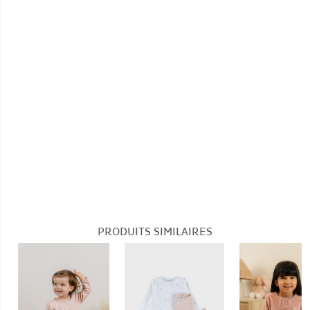
pressions à l'encolure permettent d'ouvrir
Pas de blanchiment
largement le col du pyjama, facilitant ainsi
l'enfilage de la tête de l'enfant
Pas de nettoyage à sec
Autonomie de l'enfant
: La taille élastiquée
permet à l'enfant d'enfiler et de retirer le
pantalon tout seul, tout en s'adaptant à sa
morphologie
Respirabilité
: Le jersey, un tissu respirant,
contribue à maintenir la température
corporelle de l'enfant stable pendant la nuit
Multi-saisons
: Le pyjama, avec ses manches et
jambes longues est parfait pour être porté à la
mi-saison, voire même en plein hiver si vous
prévoyez une gigoteuse ou une couverture
adaptée à la température de la chambre
Nombre de pièce(s): 2
PRODUITS SIMILAIRES