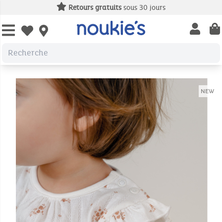
Retours gratuits
sous 30 jours
Open us
Open wishlist
NEW