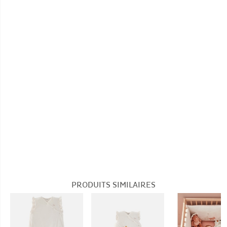
Température de lavage :
30°
30°
cm
Tog: TOG > 2 (Hiver)
Pas de blanchiment
Pas de nettoyage à sec
PRODUITS SIMILAIRES