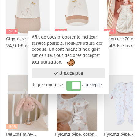
-50%
-50%
-50%
Afin de vous proposer le meilleur
Gigoteuse 100 cm
Gigoteuse 70 cm
Gigoteuse 70 cm
service possible, Noukie's utilise des
Popsie en
libellules en
imprimé libellule
24,98 €
22,48 €
17,48 €
49,95 €
44,95 €
34,95 €
cookies. En continuant à naviguer
Veloudoux®,
Veloudoux®, écru
jersey, écru
sur ce site, vous déclarez accepter
écru/rose poudré
leur utilisation.
PRODUITS COMPLÉMENTAIRES
J'accepte
Je personnalise
J'accepte
-30%
Peluche mini-
Pyjama bébé, coton
Pyjama bébé, co