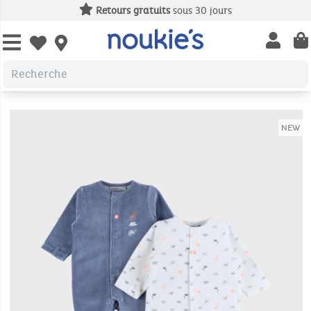
Retours gratuits
sous 30 jours
Open us
Open wishlist
NEW