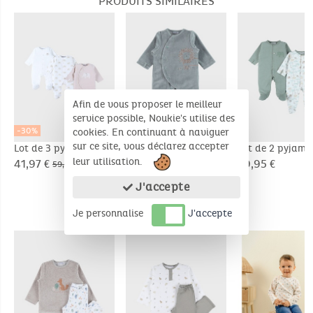
PRODUITS SIMILAIRES
préféré à portée de main, réduisant ainsi le
risque de perte ou d'égarement
Nombre de pièce(s): 2
Afin de vous proposer le meilleur
service possible, Noukie's utilise des
-30%
cookies. En continuant à naviguer
sur ce site, vous déclarez accepter
Lot de 3 pyjamas
Pyjama bébé, velours
Lot de 2 pyjama
leur utilisation.
bébé, jersey
brodé
bébé, velours
41,97 €
29,95 €
39,95 €
59,95 €
J'accepte
Je personnalise
J'accepte
PRODUITS COMPLÉMENTAIRES