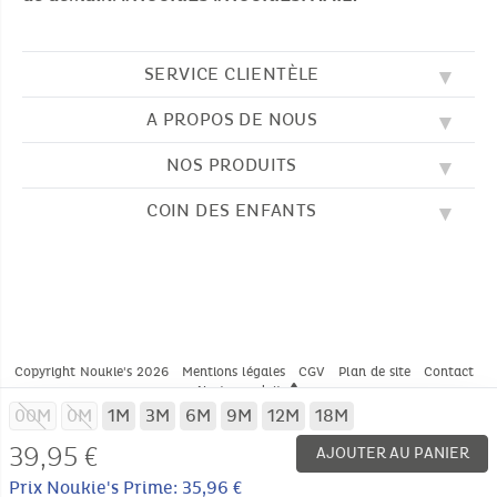
SERVICE CLIENTÈLE
A PROPOS DE NOUS
QUESTIONS FRÉQUENTES (FAQ)
SOS NOUKIE'S
NOS PRODUITS
NOS VALEURS
CONTACTEZ-NOUS
NOTRE BLOG
CGV
COIN DES ENFANTS
BRODERIE
NOTRE HISTOIRE
LIVRAISON
NOS GIGOTEUSES
NOTRE PROGRAMME DE FIDÉLITÉ
RETOUR
DESSINS À COLORIER
NOS PYJAMAS
TROUVER UNE BOUTIQUE
PAIEMENT
NOUKIE'S CHANNEL
NOS PELUCHES
GUIDE DES TAILLES
LES COMPTINES
NOS DOUDOUS
CATALOGUE 2024 - 2025
Copyright Noukie's 2026
Mentions légales
CGV
Plan de site
Contact
Alerte produit
* CONDITIONS DES OFFRES EN COURS
00M
0M
1M
3M
6M
9M
12M
18M
39,95 €
AJOUTER AU PANIER
Prix Noukie's Prime: 35,96 €