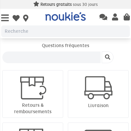
Retours gratuits
sous 30 jours
Open chatbas
Open us
Open wishlist
Questions fréquentes
Retours &
Livraison
remboursements