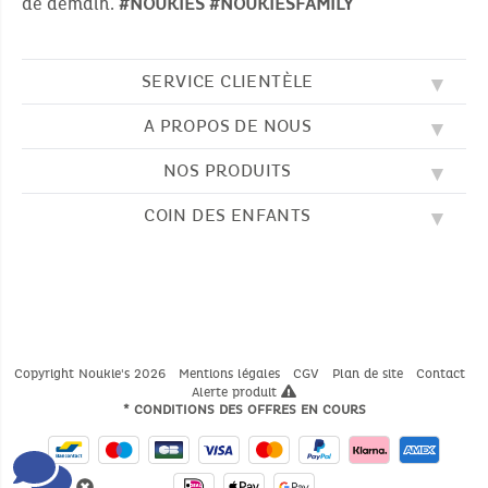
de demain.
#NOUKIES
#NOUKIESFAMILY
SERVICE CLIENTÈLE
A PROPOS DE NOUS
QUESTIONS FRÉQUENTES (FAQ)
SOS NOUKIE'S
NOS PRODUITS
NOS VALEURS
CONTACTEZ-NOUS
NOTRE BLOG
CGV
COIN DES ENFANTS
BRODERIE
NOTRE HISTOIRE
LIVRAISON
NOS GIGOTEUSES
NOTRE PROGRAMME DE FIDÉLITÉ
RETOUR
DESSINS À COLORIER
NOS PYJAMAS
TROUVER UNE BOUTIQUE
PAIEMENT
NOUKIE'S CHANNEL
NOS PELUCHES
GUIDE DES TAILLES
LES COMPTINES
NOS DOUDOUS
CATALOGUE 2024 - 2025
Copyright Noukie's 2026
Mentions légales
CGV
Plan de site
Contact
Alerte produit
* CONDITIONS DES OFFRES EN COURS