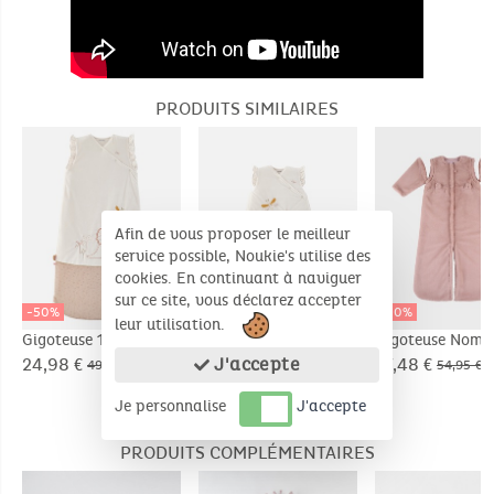
PRODUITS SIMILAIRES
Afin de vous proposer le meilleur
service possible, Noukie's utilise des
cookies. En continuant à naviguer
sur ce site, vous déclarez accepter
-50%
-50%
-50%
leur utilisation.
Gigoteuse 100 cm
Gigoteuse 70 cm
Gigoteuse Noma
Popsie en
libellules en
24m, Ultra dou
J'accepte
24,98 €
22,48 €
27,48 €
49,95 €
44,95 €
54,95 €
Veloudoux®,
Veloudoux®, écru
Je personnalise
J'accepte
écru/rose poudré
PRODUITS COMPLÉMENTAIRES