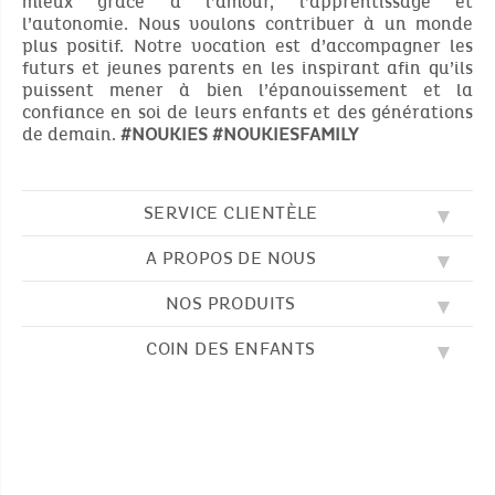
mieux grâce à l’amour, l’apprentissage et
l’autonomie. Nous voulons contribuer à un monde
plus positif. Notre vocation est d’accompagner les
futurs et jeunes parents en les inspirant afin qu’ils
puissent mener à bien l’épanouissement et la
confiance en soi de leurs enfants et des générations
de demain.
#NOUKIES
#NOUKIESFAMILY
SERVICE CLIENTÈLE
A PROPOS DE NOUS
QUESTIONS FRÉQUENTES (FAQ)
SOS NOUKIE'S
NOS PRODUITS
NOS VALEURS
CONTACTEZ-NOUS
NOTRE BLOG
CGV
COIN DES ENFANTS
BRODERIE
NOTRE HISTOIRE
LIVRAISON
NOS GIGOTEUSES
NOTRE PROGRAMME DE FIDÉLITÉ
RETOUR
DESSINS À COLORIER
NOS PYJAMAS
TROUVER UNE BOUTIQUE
PAIEMENT
NOUKIE'S CHANNEL
NOS PELUCHES
GUIDE DES TAILLES
LES COMPTINES
NOS DOUDOUS
CATALOGUE 2024 - 2025