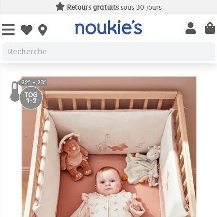
Retours gratuits
sous 30 jours
Open us
Open wishlist
TOG
1-2