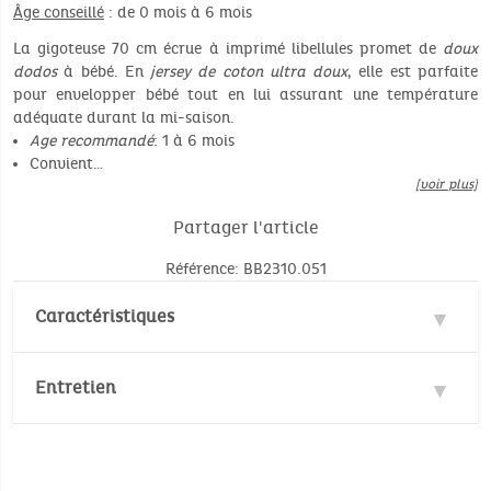
Âge conseillé
: de 0 mois à 6 mois
La gigoteuse 70 cm écrue à imprimé libellules promet de
doux
dodos
à bébé. En
jersey de coton ultra doux
, elle est parfaite
pour envelopper bébé tout en lui assurant une température
adéquate durant la mi-saison.
Age recommandé
: 1 à 6 mois
Convient…
[voir plus]
Partager l'article
Référence: BB2310.051
Caractéristiques
Matière : 100% Coton
Entretien
Âge recommandé : 1 à 6 mois
Convient aux enfants entre 55 et 75 cm
Température de lavage :
30°
30°
En jersey de coton_ouatiné_, elle assure confort
et chaleur
Pas de blanchiment