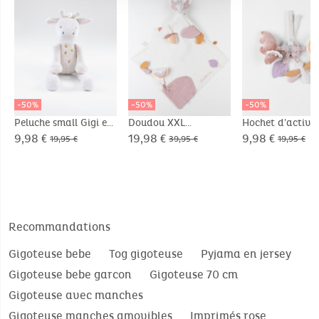
-50%
-50%
-50%
Peluche small Gigi en
Doudou XXL
Hochet d'activi
Veloudoux®
d'activité Louli en
9,98 €
19,98 €
9,98 €
19,95 €
39,95 €
19,95 €
mousseline, écru
Recommandations
Gigoteuse bebe
Tog gigoteuse
Pyjama en jersey
Gigoteuse bebe garcon
Gigoteuse 70 cm
Gigoteuse avec manches
Gigoteuse manches amovibles
Imprimés rose