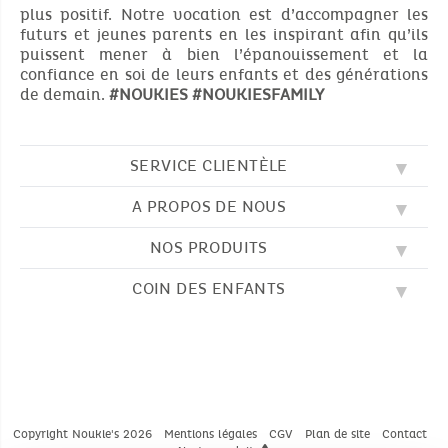
plus positif. Notre vocation est d’accompagner les
futurs et jeunes parents en les inspirant afin qu’ils
puissent mener à bien l’épanouissement et la
confiance en soi de leurs enfants et des générations
de demain.
#NOUKIES
#NOUKIESFAMILY
SERVICE CLIENTÈLE
A PROPOS DE NOUS
QUESTIONS FRÉQUENTES (FAQ)
SOS NOUKIE'S
NOS PRODUITS
NOS VALEURS
CONTACTEZ-NOUS
NOTRE BLOG
CGV
COIN DES ENFANTS
BRODERIE
NOTRE HISTOIRE
LIVRAISON
NOS GIGOTEUSES
NOTRE PROGRAMME DE FIDÉLITÉ
RETOUR
DESSINS À COLORIER
NOS PYJAMAS
TROUVER UNE BOUTIQUE
PAIEMENT
NOUKIE'S CHANNEL
NOS PELUCHES
GUIDE DES TAILLES
LES COMPTINES
NOS DOUDOUS
CATALOGUE 2024 - 2025
Copyright Noukie's 2026
Mentions légales
CGV
Plan de site
Contact