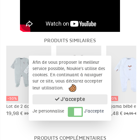
PRODUITS SIMILAIRES
Afin de vous proposer le meilleur
service possible, Noukie's utilise des
cookies. En continuant à naviguer
sur ce site, vous déclarez accepter
leur utilisation.
J'accepte
-50%
-50%
-50%
Lot de 2 dors-bien en
Pyjama bébé en
Pyjama bébé en
Je personnalise
J'accepte
velours brodé lapin
velours beige avec
velours blanc a
19,98 €
14,98 €
12,48 €
39,95 €
29,95 €
24,95 €
broderie phoque
broderie mouto
PRODUITS COMPLÉMENTAIRES