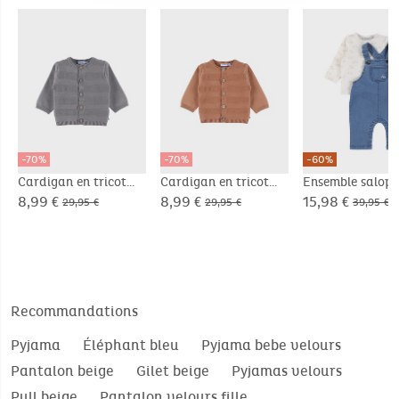
-70%
-70%
-60%
Cardigan en tricot
Cardigan en tricot
Ensemble salope
gris
marron
denim et t-shirt
8,99 €
8,99 €
15,98 €
29,95 €
29,95 €
39,95 €
manches longue
imprimé
Recommandations
Pyjama
Éléphant bleu
Pyjama bebe velours
Pantalon beige
Gilet beige
Pyjamas velours
Pull beige
Pantalon velours fille