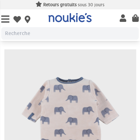
Retours gratuits
sous 30 jours
Open us
Open wishlist