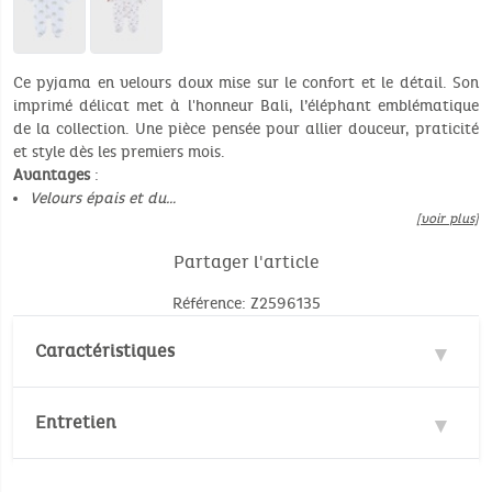
Ce pyjama en velours doux mise sur le confort et le détail. Son
imprimé délicat met à l'honneur Bali, l’éléphant emblématique
de la collection. Une pièce pensée pour allier douceur, praticité
et style dès les premiers mois.
Avantages
:
Velours épais et du…
[voir plus]
Partager l'article
Référence: Z2596135
Caractéristiques
Matières : 70% Coton, 30% Polyester
Entretien
Velours : 300gr/m²
Nombre de pièce(s): 1
Température de lavage :
30°
30°