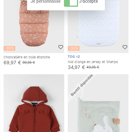
Je personnalise
J'accepte
-30%
-30%
TOG >2
Chancelière en toile étanche
69,97 €
Nid d'ange en jersey et Sherpa
99,95 €
34,97 €
49,95 €
Bientôt disponible