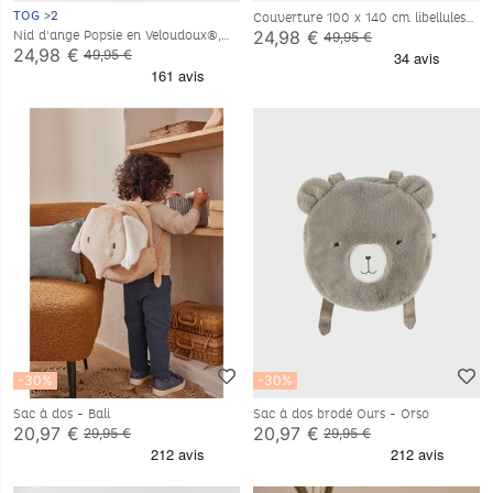
TOG >2
Couverture 100 x 140 cm libellules
en Veloudoux®, écru
24,98 €
Nid d'ange Popsie en Veloudoux®,
49,95 €
rose poudré
24,98 €
49,95 €
-30%
-30%
Sac à dos - Bali
Sac à dos brodé Ours - Orso
20,97 €
20,97 €
29,95 €
29,95 €