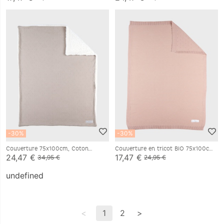
-30%
-30%
Couverture 75x100cm, Coton
Couverture en tricot BIO 75x100cm
BIO/Sherpa
24,47 €
17,47 €
34,95 €
24,95 €
undefined
<
1
2
>