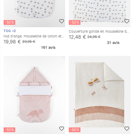
-50%
-50%
TOG >2
Couverture gorille en mousseline de
coton, écru
12,48 €
Nid d'ange, Mousseline de coton et
24,95 €
jersey
19,98 €
39,95 €
-50%
-50%