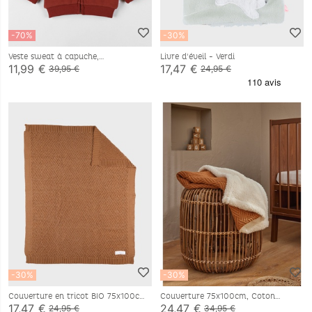
-70%
-30%
Veste sweat à capuche,
Livre d'éveil - Verdi
Sweatoloudoux®
11,99 €
17,47 €
39,95 €
24,95 €
-30%
-30%
Couverture en tricot BIO 75x100cm
Couverture 75x100cm, Coton
BIO/Sherpa
17,47 €
24,47 €
24,95 €
34,95 €