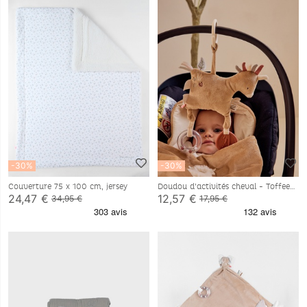
-30%
-30%
Couverture 75 x 100 cm, jersey
Doudou d’activités cheval - Toffee
24,47 €
12,57 €
34,95 €
17,95 €