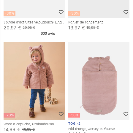
-30%
-30%
Spirale d'activités Veloudoux® Lina
Panier de rangement
& Joy
20,97 €
13,97 €
29,95 €
19,95 €
-70%
-50%
TOG >2
Veste à capuche, Groloudoux®
14,99 €
Nid d'ange, Jersey et fausse
49,95 €
fourrure