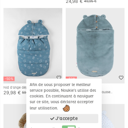
24,98 €
49,95 €
-50%
-50%
Afin de vous proposer le meilleur
TOG >2
Nid d'ange déperlant
service possible, Noukie's utilise des
29,98 €
Nid d'ange, Jersey et fausse
59,95 €
fourrure
cookies. En continuant à naviguer
24,98 €
49,95 €
sur ce site, vous déclarez accepter
leur utilisation.
J'accepte