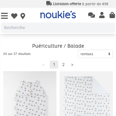
Livraison offerte
à partir de 49€
Open chatbas
Open us
Open wishlist
Puériculture / Balade
24 sur 27 résultats
<
1
2
>