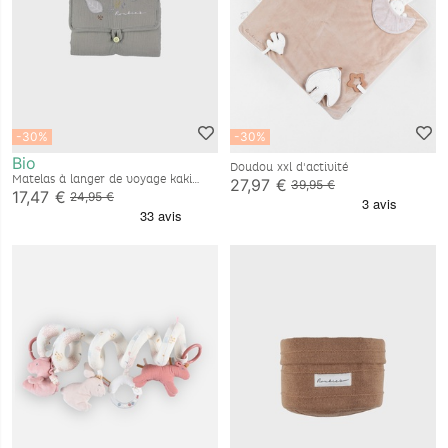
-30%
-30%
Bio
Doudou xxl d'activité
Matelas à langer de voyage kaki
27,97 €
39,95 €
gaze de coton bio & éponge
17,47 €
24,95 €