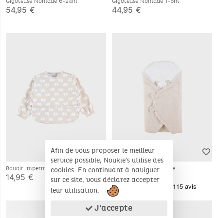
Gigoteuse Nomade 6-24m
Gigoteuse Nomade 1-6m
54,95 €
44,95 €
Afin de vous proposer le meilleur
service possible, Noukie's utilise des
Bavoir imperméable
Couverture promenade
cookies. En continuant à naviguer
14,95 €
49,95 €
sur ce site, vous déclarez accepter
leur utilisation.
J'accepte