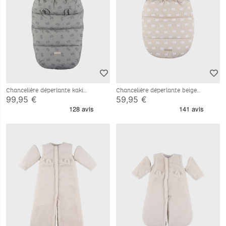
Chancelière déperlante kaki
Chancelière déperlante beige
80x50 cm
80x50 cm
99,95 €
59,95 €