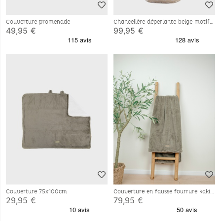
Couverture promenade
Chancelière déperlante beige motif
éléphant 80x50 cm
49,95 €
99,95 €
Couverture 75x100cm
Couverture en fausse fourrure kaki
140x200 cm
29,95 €
79,95 €