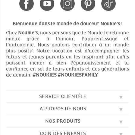
Bienvenue dans le monde de douceur Noukie's !
Chez
Noukie’s
, nous pensons que le Monde fonctionne
mieux grâce à l’amour, l’apprentissage et
l’autonomie. Nous voulons contribuer à un monde
plus positif. Notre vocation est d’accompagner les
futurs et jeunes parents en les inspirant afin qu’ils
puissent mener à bien l’épanouissement et la
confiance en soi de leurs enfants et des générations
de demain.
#NOUKIES
#NOUKIESFAMILY
SERVICE CLIENTÈLE
A PROPOS DE NOUS
QUESTIONS FRÉQUENTES (FAQ)
SOS NOUKIE'S
NOS PRODUITS
NOS VALEURS
CONTACTEZ-NOUS
NOTRE BLOG
CGV
COIN DES ENFANTS
BRODERIE