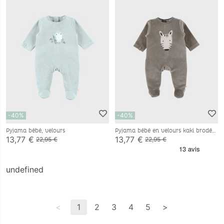
-40%
-40%
Pyjama bébé, velours
Pyjama bébé en velours kaki brodé
zèbre
13,77 €
13,77 €
22,95 €
22,95 €
undefined
<
1
2
3
4
5
>