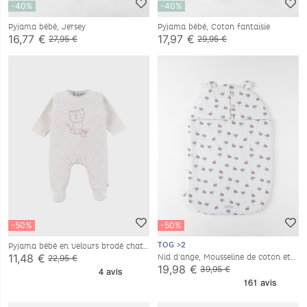
-40%
-40%
Pyjama bébé, Jersey
Pyjama bébé, Coton fantaisie
16,77 €
17,97 €
27,95 €
29,95 €
-50%
-50%
TOG >2
Pyjama bébé en velours brodé chat
beige
11,48 €
Nid d'ange, Mousseline de coton et
22,95 €
jersey
19,98 €
39,95 €