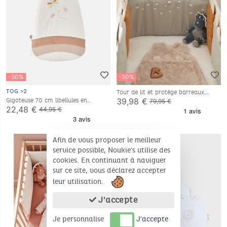
-50%
-50%
TOG >2
Tour de lit et protège barreaux,
Stegi
39,98 €
Gigoteuse 70 cm libellules en
79,95 €
Veloudoux®, écru
22,48 €
44,95 €
Afin de vous proposer le meilleur
service possible, Noukie's utilise des
cookies. En continuant à naviguer
sur ce site, vous déclarez accepter
leur utilisation.
J'accepte
Je personnalise
J'accepte