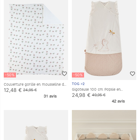
-50%
-50%
TOG >2
Couverture gorille en mousseline de
coton, écru
12,48 €
Gigoteuse 100 cm Popsie en
24,95 €
Veloudoux®, écru/rose poudré
24,98 €
49,95 €