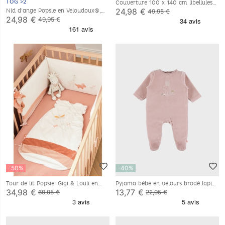
TOG >2
Couverture 100 x 140 cm libellules
en Veloudoux®, écru
24,98 €
Nid d'ange Popsie en Veloudoux®,
49,95 €
rose poudré
24,98 €
49,95 €
-50%
-40%
Tour de lit Popsie, Gigi & Louli en
Pyjama bébé en velours brodé lapin
Veloudoux®, écru/rose poudré
rose
34,98 €
13,77 €
69,95 €
22,95 €