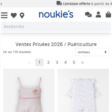
Livraison offerte
à partir de 49€
Open chatbas
Open us
Open wishlist
Ventes Privées 2026 / Puériculture
24 sur 119 résultats
<
1
2
3
4
5
>