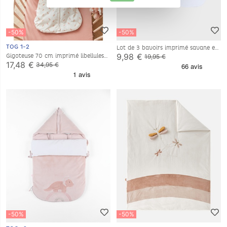
-50%
-50%
TOG 1-2
Lot de 3 bavoirs imprimé savane en
jersey gaufré, écru
9,98 €
Gigoteuse 70 cm imprimé libellules
19,95 €
en jersey, écru
17,48 €
34,95 €
-50%
-50%